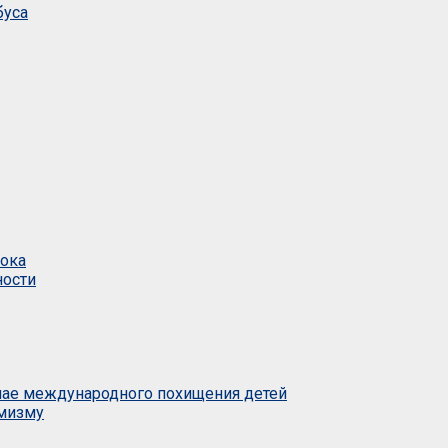
буса
тока
ности
учае международного похищения детей
емизму