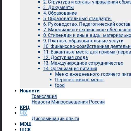
2. Структура и органы управления обр
3. Документы
4. Образование
5. Образовательные стандарты
6. Руководство. Педагогический состав
7. Материально-техническое обеспечен
8. Стипендии и иные виды материальн
9. Платные образовательные услуги
10. Финансово-хозяйственная деятельн
11. Вакантные места для приема (перев
12. Доступная среда
13. Международное сотрудничество
14. Организация питания
Меню ежедневного горячего пит
Перспективное меню
food
Новости
Трансляция
Новости Мипросвещения России
КРЦ
ДО
Диссеминации опыта
МЭШ
ШСК