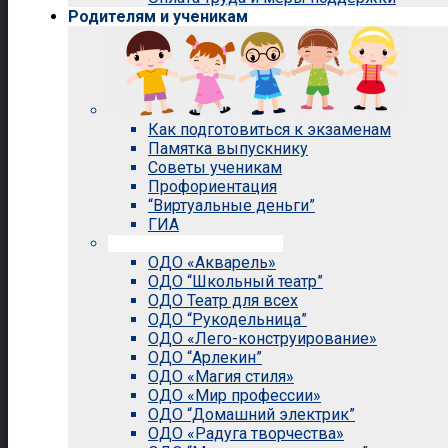
Родителям и ученикам
Как подготовиться к экзаменам
Памятка выпускнику
Советы ученикам
Профориентация
“Виртуальные деньги”
ГИА
Внеурочная деятельность
ОДО «Акварель»
ОДО “Школьный театр”
ОДО Театр для всех
ОДО “Рукодельница”
ОДО «Лего-конструирование»
ОДО “Арлекин”
ОДО «Магия стиля»
ОДО «Мир профессии»
ОДО “Домашний электрик”
ОДО «Радуга творчества»