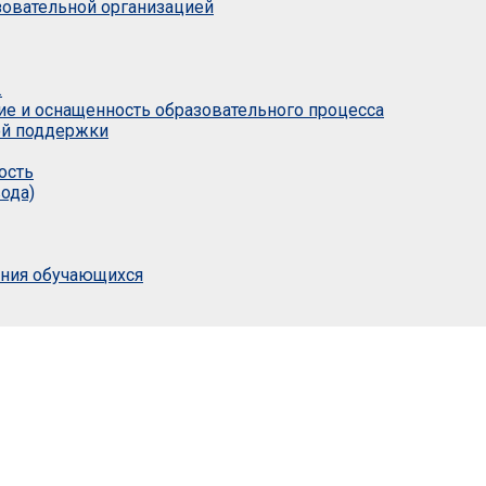
азовательной организацией
.
ие и оснащенность образовательного процесса
ой поддержки
ость
ода)
ания обучающихся