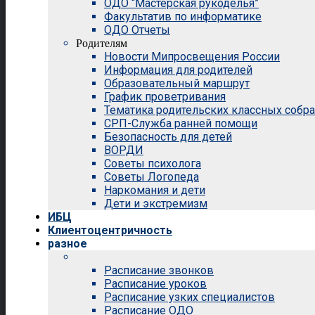
ОДО “Мастерская рукоделья”
Факультатив по информатике
ОДО Отчеты
Родителям
Новости Мипросвещения России
Информация для родителей
Образовательный маршрут
График проветривания
Тематика родительских классных собр
СРП-Служба ранней помощи
Безопасность для детей
ВОРДИ
Советы психолога
Советы Логопеда
Наркомания и дети
Дети и экстремизм
ИБЦ
Клиентоцентричность
разное
Расписание звонков
Расписание уроков
Расписание узких специалистов
Расписание ОДО