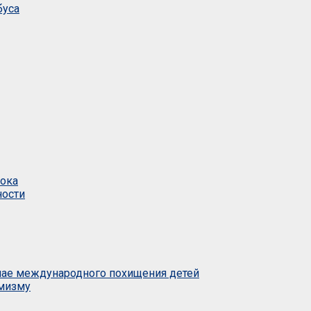
буса
тока
ности
учае международного похищения детей
емизму