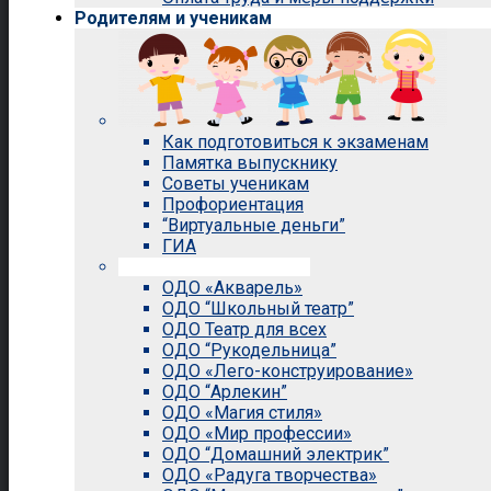
Родителям и ученикам
Как подготовиться к экзаменам
Памятка выпускнику
Советы ученикам
Профориентация
“Виртуальные деньги”
ГИА
Внеурочная деятельность
ОДО «Акварель»
ОДО “Школьный театр”
ОДО Театр для всех
ОДО “Рукодельница”
ОДО «Лего-конструирование»
ОДО “Арлекин”
ОДО «Магия стиля»
ОДО «Мир профессии»
ОДО “Домашний электрик”
ОДО «Радуга творчества»