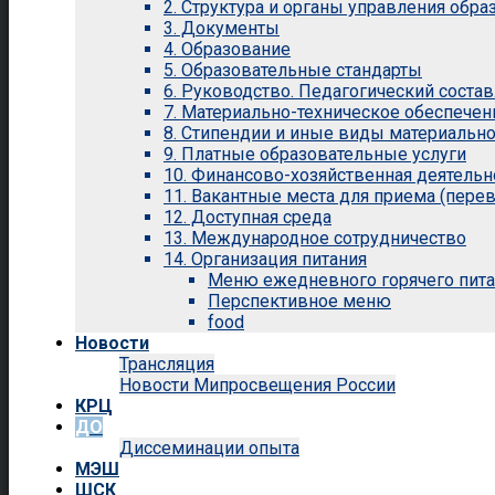
2. Структура и органы управления обр
3. Документы
4. Образование
5. Образовательные стандарты
6. Руководство. Педагогический состав
7. Материально-техническое обеспечен
8. Стипендии и иные виды материальн
9. Платные образовательные услуги
10. Финансово-хозяйственная деятельн
11. Вакантные места для приема (перев
12. Доступная среда
13. Международное сотрудничество
14. Организация питания
Меню ежедневного горячего пит
Перспективное меню
food
Новости
Трансляция
Новости Мипросвещения России
КРЦ
ДО
Диссеминации опыта
МЭШ
ШСК