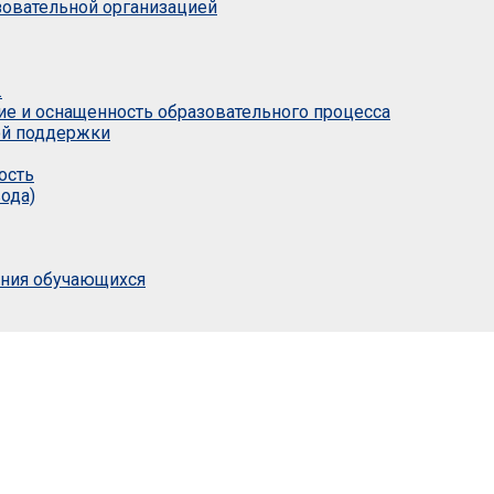
азовательной организацией
.
ие и оснащенность образовательного процесса
ой поддержки
ость
ода)
ания обучающихся