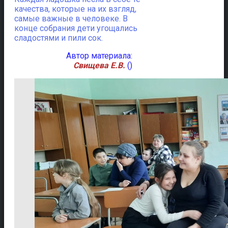
качества, которые на их взгляд,
самые важные в человеке. В
конце собрания дети угощались
сладостями и пили сок.
Автор материала:
Свищева Е.В.
()