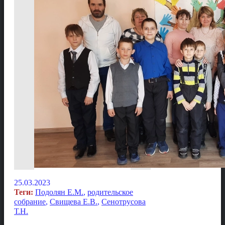
25.03.2023
Теги:
Подолян Е.М.
,
родительское
собрание
,
Свищева Е.В.
,
Сенотрусова
Т.Н.