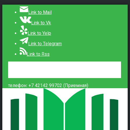
Link to Mail
Link to Vk
Link to Yelp
Link to Telegram
Link to Rss
Сведения об образовательной организации
Контакты
Вход
телефон: +7 42142 99702 (Приемная)