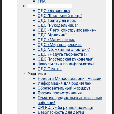
ГИА
Внеурочная деятельность
ОДО «Акварель»
ОДО “Школьный театр”
ОДО Театр для всех
ОДО “Рукодельница”
ОДО «Лего-конструирование»
ОДО “Арлекин”
ОДО «Магия стиля»
ОДО «Мир профессии»
ОДО “Домашний электрик”
ОДО «Радуга творчества»
ОДО “Мастерская рукоделья”
Факультатив по информатике
ОДО Отчеты
Родителям
Новости Мипросвещения России
Информация для родителей
Образовательный маршрут
График проветривания
Тематика родительских классных
собраний
СРП-Служба ранней помощи
Безопасность для детей