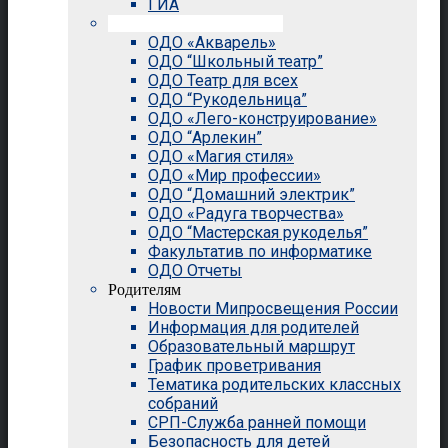
ГИА
Внеурочная деятельность
ОДО «Акварель»
ОДО “Школьный театр”
ОДО Театр для всех
ОДО “Рукодельница”
ОДО «Лего-конструирование»
ОДО “Арлекин”
ОДО «Магия стиля»
ОДО «Мир профессии»
ОДО “Домашний электрик”
ОДО «Радуга творчества»
ОДО “Мастерская рукоделья”
Факультатив по информатике
ОДО Отчеты
Родителям
Новости Мипросвещения России
Информация для родителей
Образовательный маршрут
График проветривания
Тематика родительских классных
собраний
СРП-Служба ранней помощи
Безопасность для детей