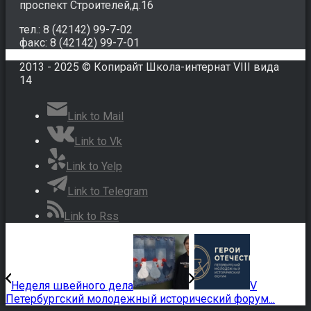
проспект Строителей,д.16
тел.: 8 (42142) 99-7-02
факс: 8 (42142) 99-7-01
2013 - 2025 © Копирайт Школа-интернат VIII вида
14
Link to Mail
Link to Vk
Link to Yelp
Link to Telegram
Link to Rss
Неделя швейного дела
V
Петербургский молодежный исторический форум...