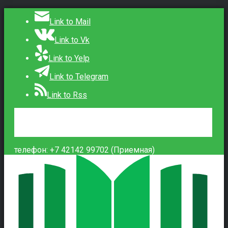
Link to Mail
Link to Vk
Link to Yelp
Link to Telegram
Link to Rss
Сведения об образовательной организации
Контакты
Вход
телефон: +7 42142 99702 (Приемная)