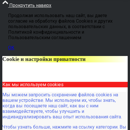
Прокрутить наверх
Продолжая использовать наш сайт, вы даете
согласие на обработку файлов Cookies и других
пользовательских данных, в соответствии с
Политикой конфиденциальности и
Пользовательским соглашением
OK
Cookie и настройки приватности
Как мы используем cookies
Мы можем запросить сохранение файлов cookies на
вашем устройстве. Мы используем их, чтобы знать,
когда вы посещаете наш сайт, как вы с ним
взаимодействуете, чтобы улучшить и
индивидуализировать ваш опыт использования сайта.
Чтобы узнать больше, нажмите на ссылку категории. Вы