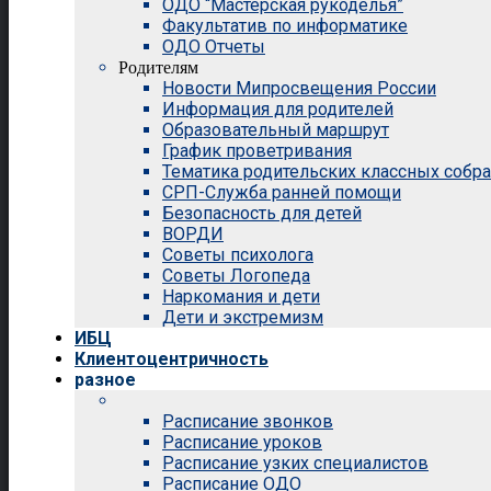
ОДО “Мастерская рукоделья”
Факультатив по информатике
ОДО Отчеты
Родителям
Новости Мипросвещения России
Информация для родителей
Образовательный маршрут
График проветривания
Тематика родительских классных собр
СРП-Служба ранней помощи
Безопасность для детей
ВОРДИ
Советы психолога
Советы Логопеда
Наркомания и дети
Дети и экстремизм
ИБЦ
Клиентоцентричность
разное
Расписание звонков
Расписание уроков
Расписание узких специалистов
Расписание ОДО