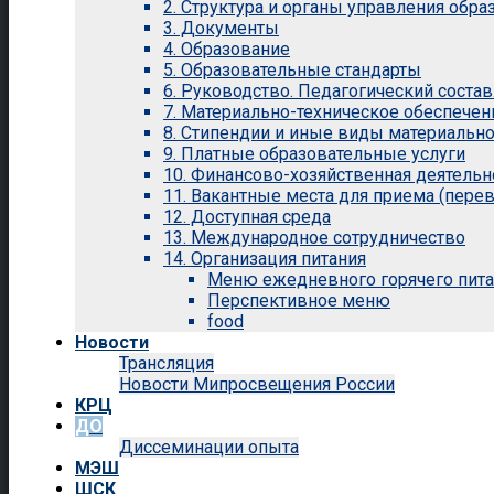
2. Структура и органы управления обр
3. Документы
4. Образование
5. Образовательные стандарты
6. Руководство. Педагогический состав
7. Материально-техническое обеспечен
8. Стипендии и иные виды материальн
9. Платные образовательные услуги
10. Финансово-хозяйственная деятельн
11. Вакантные места для приема (перев
12. Доступная среда
13. Международное сотрудничество
14. Организация питания
Меню ежедневного горячего пит
Перспективное меню
food
Новости
Трансляция
Новости Мипросвещения России
КРЦ
ДО
Диссеминации опыта
МЭШ
ШСК