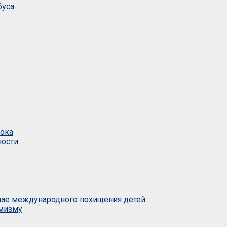
буса
тока
ности
учае международного похищения детей
емизму