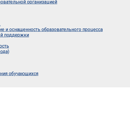
азовательной организацией
.
ие и оснащенность образовательного процесса
ой поддержки
ость
ода)
ания обучающихся