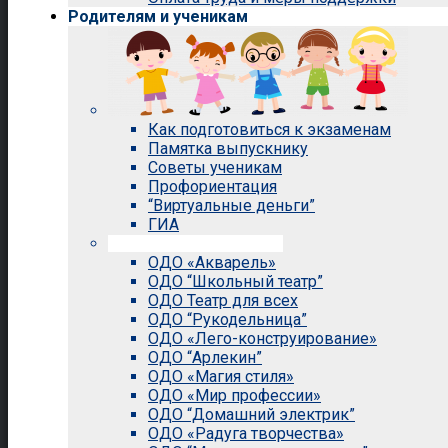
Родителям и ученикам
Как подготовиться к экзаменам
Памятка выпускнику
Советы ученикам
Профориентация
“Виртуальные деньги”
ГИА
Внеурочная деятельность
ОДО «Акварель»
ОДО “Школьный театр”
ОДО Театр для всех
ОДО “Рукодельница”
ОДО «Лего-конструирование»
ОДО “Арлекин”
ОДО «Магия стиля»
ОДО «Мир профессии»
ОДО “Домашний электрик”
ОДО «Радуга творчества»