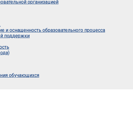
азовательной организацией
.
ие и оснащенность образовательного процесса
ой поддержки
ость
ода)
ания обучающихся