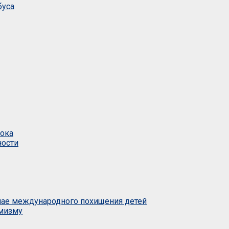
буса
тока
ности
учае международного похищения детей
емизму