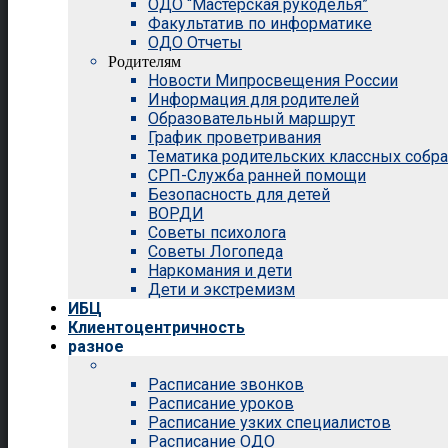
ОДО “Мастерская рукоделья”
Факультатив по информатике
ОДО Отчеты
Родителям
Новости Мипросвещения России
Информация для родителей
Образовательный маршрут
График проветривания
Тематика родительских классных собр
СРП-Служба ранней помощи
Безопасность для детей
ВОРДИ
Советы психолога
Советы Логопеда
Наркомания и дети
Дети и экстремизм
ИБЦ
Клиентоцентричность
разное
Расписание звонков
Расписание уроков
Расписание узких специалистов
Расписание ОДО