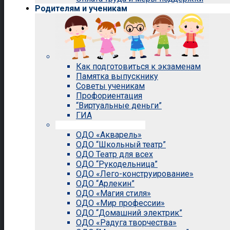
Родителям и ученикам
Как подготовиться к экзаменам
Памятка выпускнику
Советы ученикам
Профориентация
“Виртуальные деньги”
ГИА
Внеурочная деятельность
ОДО «Акварель»
ОДО “Школьный театр”
ОДО Театр для всех
ОДО “Рукодельница”
ОДО «Лего-конструирование»
ОДО “Арлекин”
ОДО «Магия стиля»
ОДО «Мир профессии»
ОДО “Домашний электрик”
ОДО «Радуга творчества»