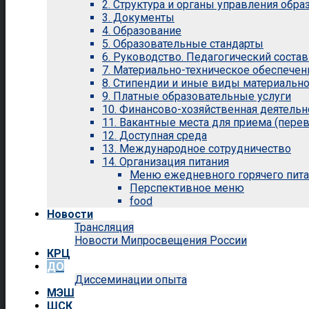
2. Структура и органы управления обр
3. Документы
4. Образование
5. Образовательные стандарты
6. Руководство. Педагогический состав
7. Материально-техническое обеспечен
8. Стипендии и иные виды материальн
9. Платные образовательные услуги
10. Финансово-хозяйственная деятельн
11. Вакантные места для приема (перев
12. Доступная среда
13. Международное сотрудничество
14. Организация питания
Меню ежедневного горячего пит
Перспективное меню
food
Новости
Трансляция
Новости Мипросвещения России
КРЦ
ДО
Диссеминации опыта
МЭШ
ШСК