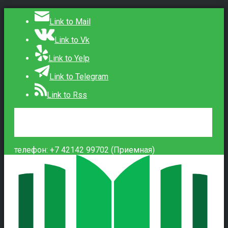
Link to Mail
Link to Vk
Link to Yelp
Link to Telegram
Link to Rss
Сведения об образовательной организации
Контакты
Вход
телефон: +7 42142 99702 (Приемная)