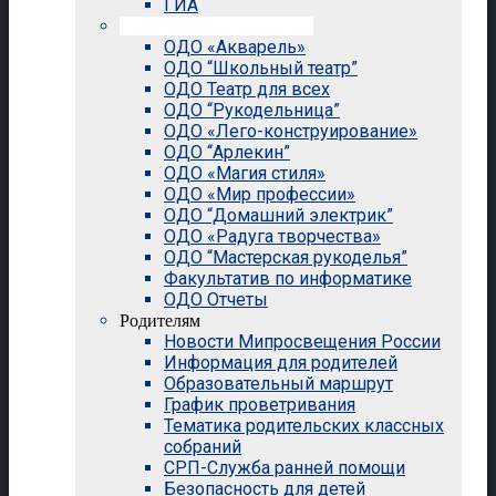
ГИА
Внеурочная деятельность
ОДО «Акварель»
ОДО “Школьный театр”
ОДО Театр для всех
ОДО “Рукодельница”
ОДО «Лего-конструирование»
ОДО “Арлекин”
ОДО «Магия стиля»
ОДО «Мир профессии»
ОДО “Домашний электрик”
ОДО «Радуга творчества»
ОДО “Мастерская рукоделья”
Факультатив по информатике
ОДО Отчеты
Родителям
Новости Мипросвещения России
Информация для родителей
Образовательный маршрут
График проветривания
Тематика родительских классных
собраний
СРП-Служба ранней помощи
Безопасность для детей