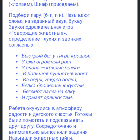
(хлопаем), Шкаф (приседаем).
Подбери пару: (б-п, г-к). Называют
слова, на заданный звук, букву.
Звукоподражательная игра
«Говорящие животные»,
определение глухих и звонких
согласных.
Быстрый бег у тигра-крошки.
У ежа огромный рост,
У слона — кривые рожки
И большой пушистый хвост.
Из воды, увидев волка,
Белка бросилась к кустам.
Бегемот залез на елку
И грызет орешки там.
Ребята окунулись в атмосферу
радости и детского счастья. Готовы
были помогать и подсказывать
друг другу. Сосредоточено и
внимательно выполняли задания.
Называли животных тайги,