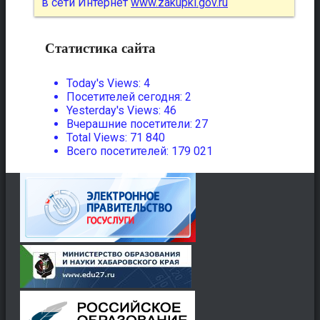
в сети Интернет
www.zakupki.gov.ru
Статистика сайта
Today's Views:
4
Посетителей сегодня:
2
Yesterday's Views:
46
Вчерашние посетители:
27
Total Views:
71 840
Всего посетителей:
179 021