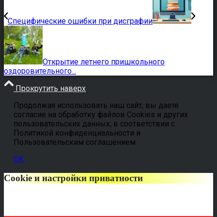
Специфические ошибки при дисграфии
Открытие летнего пришкольного
оздоровительного...
Прокрутить наверх
Продолжая использовать наш сайт, вы даете
согласие на обработку файлов Cookies и других
пользовательских данных, в соответствии с
Политикой конфиденциальности и
Пользовательским соглашением
OK
Cookie и настройки приватности