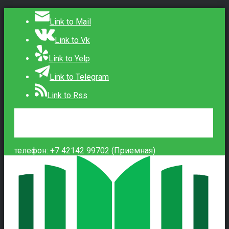
Link to Mail
Link to Vk
Link to Yelp
Link to Telegram
Link to Rss
Сведения об образовательной организации
Контакты
Вход
телефон: +7 42142 99702 (Приемная)