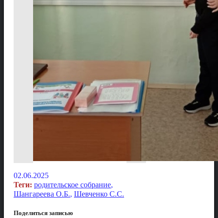
02.06.2025
Теги:
родительское собрание
,
Шангареева О.Б.
,
Шевченко С.С.
Поделиться записью