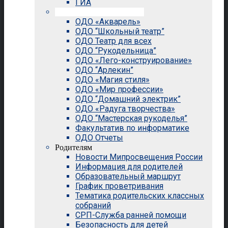
ГИА
Внеурочная деятельность
ОДО «Акварель»
ОДО “Школьный театр”
ОДО Театр для всех
ОДО “Рукодельница”
ОДО «Лего-конструирование»
ОДО “Арлекин”
ОДО «Магия стиля»
ОДО «Мир профессии»
ОДО “Домашний электрик”
ОДО «Радуга творчества»
ОДО “Мастерская рукоделья”
Факультатив по информатике
ОДО Отчеты
Родителям
Новости Мипросвещения России
Информация для родителей
Образовательный маршрут
График проветривания
Тематика родительских классных
собраний
СРП-Служба ранней помощи
Безопасность для детей