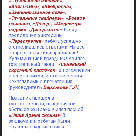
«Стрельба по мишени»
,
«Авиабомба»
;
«Шифровка»
,
«Заминированное поле»
,
«Отчаянные снайперы»
,
«Боевое
ранение»
,
«Дозор»
,
«Медсестра
рядом»
,
«Диверсанты»
. В ходе
проведения викторины
«Перестрелка»
ребята успешно
отстреливались ответами. На все
вопросы ответили правильно!»
Кульминацией праздника явился
трогательный танец
«Синенький
скромный платочек»
в исполнении
воспитанников, который оставил
неизгладимые впечатления
(руководитель
Верховова Г.Л.
).
Праздник прошел в
торжественной, праздничной
обстановке и закончился песней
«Наша Армия сильна!»
В
заключении ребятам были
вручены сладкие призы.