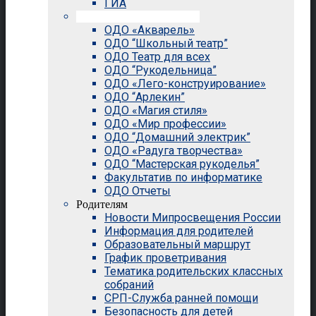
ГИА
Внеурочная деятельность
ОДО «Акварель»
ОДО “Школьный театр”
ОДО Театр для всех
ОДО “Рукодельница”
ОДО «Лего-конструирование»
ОДО “Арлекин”
ОДО «Магия стиля»
ОДО «Мир профессии»
ОДО “Домашний электрик”
ОДО «Радуга творчества»
ОДО “Мастерская рукоделья”
Факультатив по информатике
ОДО Отчеты
Родителям
Новости Мипросвещения России
Информация для родителей
Образовательный маршрут
График проветривания
Тематика родительских классных
собраний
СРП-Служба ранней помощи
Безопасность для детей