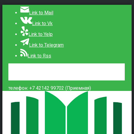
Link to Mail
Link to Vk
Link to Yelp
Link to Telegram
Link to Rss
Сведения об образовательной организации
Контакты
Вход
телефон: +7 42142 99702 (Приемная)