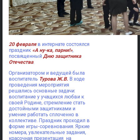
20 февраля
в интернате состоялся
праздник
«А ну-ка, парни!»
,
посвященный
Дню защитника
Отечества
.
Организатором и ведущей была
воспитатель
Турова Ж.В.
В ходе
проведения мероприятия
решались основные задачи:
воспитание у учащихся любви к
своей Родине, стремление стать
достойными защитниками и
умение работать сплоченно в
коллективе. Праздник проходил в
форме игры-соревнования. Яркие
номера, увлекательные задания,
красочная презентация на