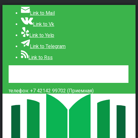
Link to Mail
Link to Vk
Link to Yelp
Link to Telegram
Link to Rss
Сведения об образовательной организации
Контакты
Вход
телефон: +7 42142 99702 (Приемная)