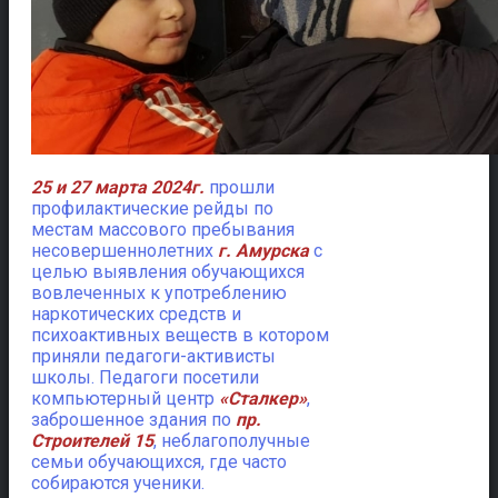
25 и 27 марта 2024г.
прошли
профилактические рейды по
местам массового пребывания
несовершеннолетних
г. Амурска
с
целью выявления обучающихся
вовлеченных к употреблению
наркотических средств
и
психоактивных веществ в котором
приняли педагоги-активисты
школы. Педагоги посетили
компьютерный центр
«Сталкер»
,
заброшенное здания по
пр.
Строителей 15
, неблагополучные
семьи обучающихся, где часто
собираются ученики.