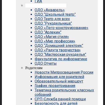
ГИА
Внеурочная деятельность
ОДО «Акварель»
ОДО “Школьный театр”
ОДО Театр для всех
ОДО “Рукодельница”
ОДО «Лего-конструирование»
ОДО “Арлекин”
ОДО «Магия стиля»
ОДО «Мир профессии»
ОДО “Домашний электрик”
ОДО «Радуга творчества»
ОДО “Мастерская рукоделья”
Факультатив по информатике
ОДО Отчеты
Родителям
Новости Мипросвещения России
Информация для родителей
Образовательный маршрут
График проветривания
Тематика родительских классных
собраний
СРП-Служба ранней помощи
Безопасность для детей