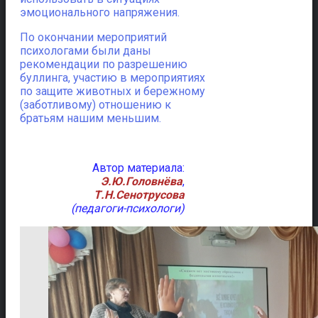
эмоционального напряжения.
По окончании мероприятий
психологами были даны
рекомендации по разрешению
буллинга, участию в мероприятиях
по защите животных и бережному
(заботливому) отношению к
братьям нашим меньшим.
Автор материала:
Э.Ю.Головнёва
,
Т.Н.Сенотрусова
(педагоги-психологи)