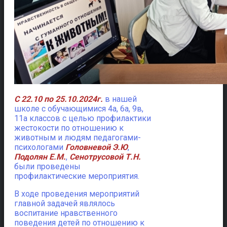
С 22.10 по 25.10.2024г.
в нашей
школе с обучающимися 4а, 6а, 9в,
11а классов с целью профилактики
жестокости по отношению к
животным и людям педагогами-
психологами
Головневой Э.Ю
,
Подолян Е.М.
,
Сенотрусовой Т.Н.
были проведены
профилактические мероприятия.
В ходе проведения мероприятий
главной задачей являлось
воспитание нравственного
поведения детей по отношению к