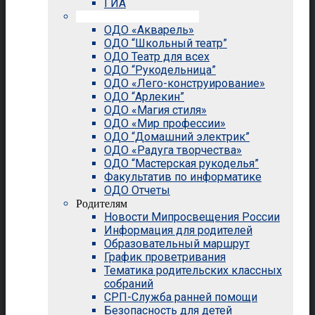
ГИА
Внеурочная деятельность
ОДО «Акварель»
ОДО “Школьный театр”
ОДО Театр для всех
ОДО “Рукодельница”
ОДО «Лего-конструирование»
ОДО “Арлекин”
ОДО «Магия стиля»
ОДО «Мир профессии»
ОДО “Домашний электрик”
ОДО «Радуга творчества»
ОДО “Мастерская рукоделья”
Факультатив по информатике
ОДО Отчеты
Родителям
Новости Мипросвещения России
Информация для родителей
Образовательный маршрут
График проветривания
Тематика родительских классных
собраний
СРП-Служба ранней помощи
Безопасность для детей