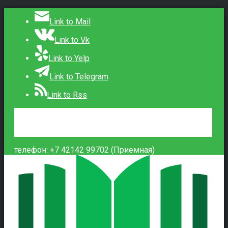
Link to Mail
Link to Vk
Link to Yelp
Link to Telegram
Link to Rss
Сведения об образовательной организации
Контакты
Вход
телефон: +7 42142 99702 (Приемная)