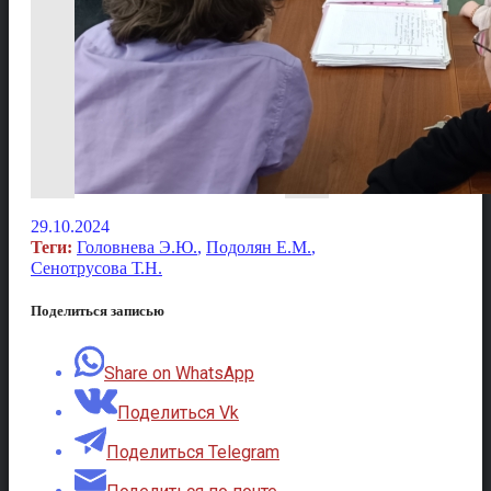
29.10.2024
Теги:
Головнева Э.Ю.
,
Подолян Е.М.
,
Сенотрусова Т.Н.
Поделиться записью
Share on WhatsApp
Поделиться Vk
Поделиться Telegram