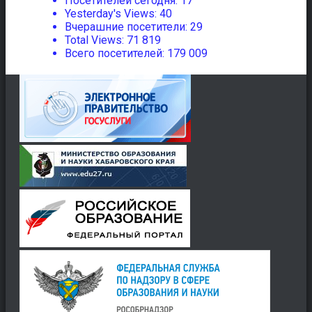
Посетителей сегодня:
17
Yesterday's Views:
40
Вчерашние посетители:
29
Total Views:
71 819
Всего посетителей:
179 009