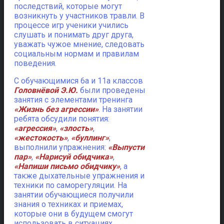
последствий, которые могут
возникнуть у участников травли. В
процессе игр ученики учились
слушать и понимать друг друга,
уважать чужое мнение, следовать
социальным нормам и правилам
поведения.
С обучающимися 6а и 11а классов
Головнёвой Э.Ю.
были проведены
занятия с элементами тренинга
«Жизнь без агрессии»
. На занятии
ребята обсудили понятия:
«агрессия»
,
«злость»
,
«жестокость»
,
«буллинг»
;
выполнили упражнения:
«Выпусти
пар»
,
«Нарисуй обидчика»
,
«Напиши письмо обидчику»
, а
также дыхательные упражнения и
техники по саморегуляции. На
занятии обучающиеся получили
знания о техниках и приемах,
которые они в будущем смогут
использовать в ситуациях