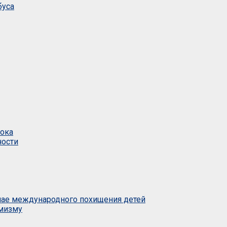
буса
тока
ности
учае международного похищения детей
емизму