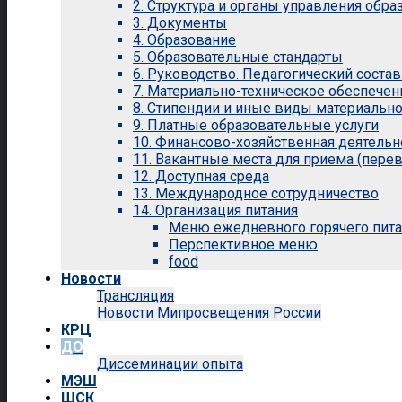
2. Структура и органы управления обр
3. Документы
4. Образование
5. Образовательные стандарты
6. Руководство. Педагогический состав
7. Материально-техническое обеспечен
8. Стипендии и иные виды материальн
9. Платные образовательные услуги
10. Финансово-хозяйственная деятельн
11. Вакантные места для приема (перев
12. Доступная среда
13. Международное сотрудничество
14. Организация питания
Меню ежедневного горячего пит
Перспективное меню
food
Новости
Трансляция
Новости Мипросвещения России
КРЦ
ДО
Диссеминации опыта
МЭШ
ШСК