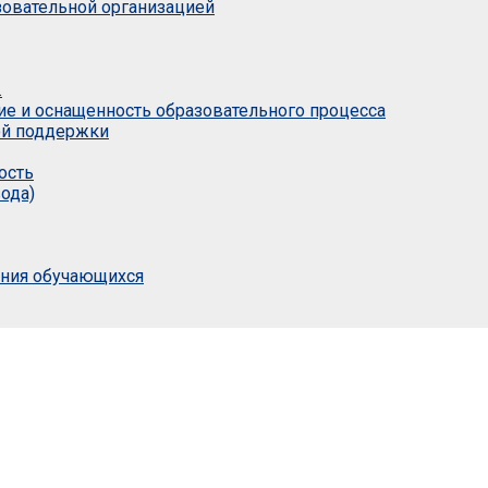
азовательной организацией
.
ие и оснащенность образовательного процесса
ой поддержки
ость
ода)
ания обучающихся