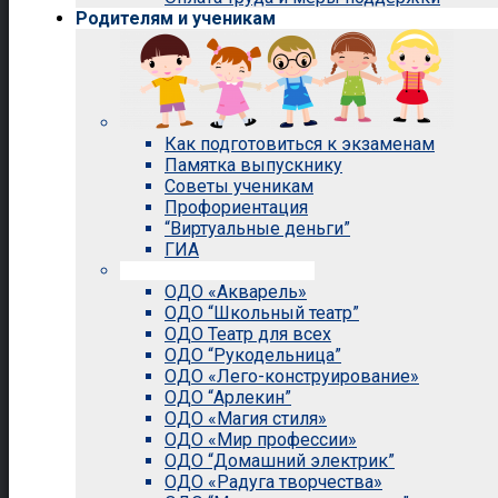
Родителям и ученикам
Как подготовиться к экзаменам
Памятка выпускнику
Советы ученикам
Профориентация
“Виртуальные деньги”
ГИА
Внеурочная деятельность
ОДО «Акварель»
ОДО “Школьный театр”
ОДО Театр для всех
ОДО “Рукодельница”
ОДО «Лего-конструирование»
ОДО “Арлекин”
ОДО «Магия стиля»
ОДО «Мир профессии»
ОДО “Домашний электрик”
ОДО «Радуга творчества»