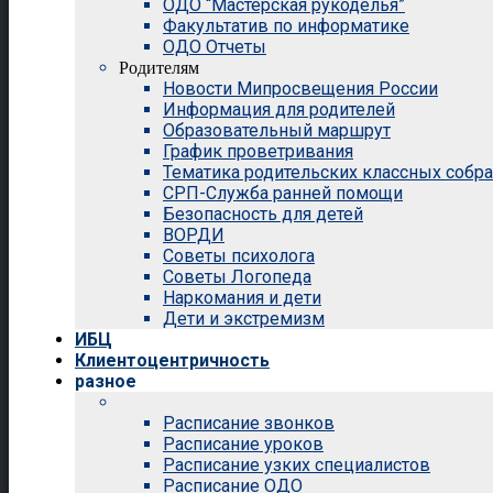
ОДО “Мастерская рукоделья”
Факультатив по информатике
ОДО Отчеты
Родителям
Новости Мипросвещения России
Информация для родителей
Образовательный маршрут
График проветривания
Тематика родительских классных собр
СРП-Служба ранней помощи
Безопасность для детей
ВОРДИ
Советы психолога
Советы Логопеда
Наркомания и дети
Дети и экстремизм
ИБЦ
Клиентоцентричность
разное
Расписание звонков
Расписание уроков
Расписание узких специалистов
Расписание ОДО