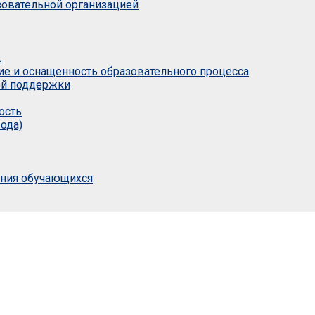
азовательной организацией
.
ие и оснащенность образовательного процесса
ой поддержки
ость
ода)
ания обучающихся