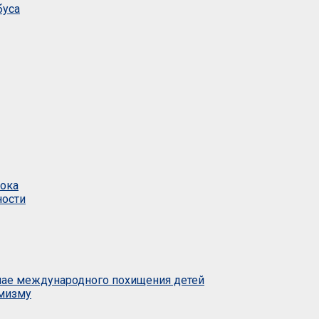
буса
тока
ности
учае международного похищения детей
емизму