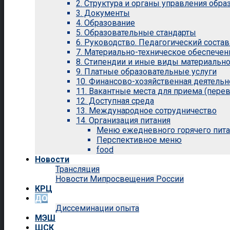
2. Структура и органы управления обр
3. Документы
4. Образование
5. Образовательные стандарты
6. Руководство. Педагогический состав
7. Материально-техническое обеспечен
8. Стипендии и иные виды материальн
9. Платные образовательные услуги
10. Финансово-хозяйственная деятельн
11. Вакантные места для приема (перев
12. Доступная среда
13. Международное сотрудничество
14. Организация питания
Меню ежедневного горячего пит
Перспективное меню
food
Новости
Трансляция
Новости Мипросвещения России
КРЦ
ДО
Диссеминации опыта
МЭШ
ШСК