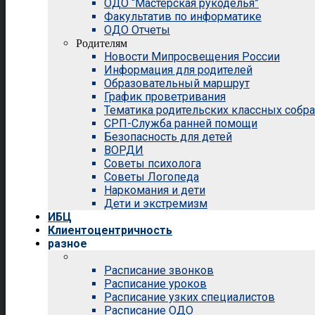
ОДО “Мастерская рукоделья”
Факультатив по информатике
ОДО Отчеты
Родителям
Новости Мипросвещения России
Информация для родителей
Образовательный маршрут
График проветривания
Тематика родительских классных собр
СРП-Служба ранней помощи
Безопасность для детей
ВОРДИ
Советы психолога
Советы Логопеда
Наркомания и дети
Дети и экстремизм
ИБЦ
Клиентоцентричность
разное
Расписание звонков
Расписание уроков
Расписание узких специалистов
Расписание ОДО