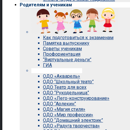
Родителям и ученикам
Как подготовиться к экзаменам
Памятка выпускнику
Советы ученикам
Профориентация
“Виртуальные деньги”
ГИА
Внеурочная деятельность
ОДО «Акварель»
ОДО “Школьный театр”
ОДО Театр для всех
ОДО “Рукодельница”
ОДО «Лего-конструирование»
ОДО “Арлекин”
ОДО «Магия стиля»
ОДО «Мир профессии»
ОДО “Домашний электрик”
ОДО «Радуга творчества»