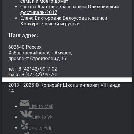
семьи и моего дома»
Оксана Анатольевна
к записи
Олимпийский
фестиваль-2017
Елена Викторовна Белоусова
к записи
Конкурс елочной игрушки
Наш адрес:
682640 Россия,
Хабаровский край, г.Амурск,
проспект Строителей,д.16
тел.: 8 (42142) 99-7-02
факс: 8 (42142) 99-7-01
2013 - 2025 © Копирайт Школа-интернат VIII вида
14
Link to Mail
Link to Vk
Link to Yelp