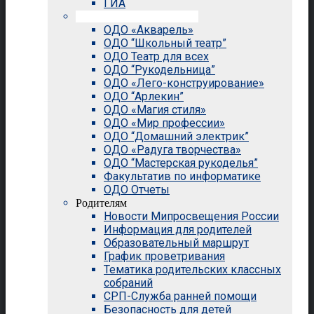
ГИА
Внеурочная деятельность
ОДО «Акварель»
ОДО “Школьный театр”
ОДО Театр для всех
ОДО “Рукодельница”
ОДО «Лего-конструирование»
ОДО “Арлекин”
ОДО «Магия стиля»
ОДО «Мир профессии»
ОДО “Домашний электрик”
ОДО «Радуга творчества»
ОДО “Мастерская рукоделья”
Факультатив по информатике
ОДО Отчеты
Родителям
Новости Мипросвещения России
Информация для родителей
Образовательный маршрут
График проветривания
Тематика родительских классных
собраний
СРП-Служба ранней помощи
Безопасность для детей