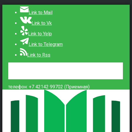
Link to Mail
Link to Vk
Link to Yelp
Link to Telegram
Link to Rss
Сведения об образовательной организации
Контакты
Вход
телефон: +7 42142 99702 (Приемная)