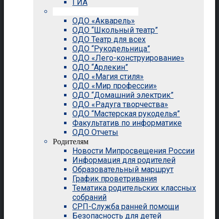
ГИА
Внеурочная деятельность
ОДО «Акварель»
ОДО “Школьный театр”
ОДО Театр для всех
ОДО “Рукодельница”
ОДО «Лего-конструирование»
ОДО “Арлекин”
ОДО «Магия стиля»
ОДО «Мир профессии»
ОДО “Домашний электрик”
ОДО «Радуга творчества»
ОДО “Мастерская рукоделья”
Факультатив по информатике
ОДО Отчеты
Родителям
Новости Мипросвещения России
Информация для родителей
Образовательный маршрут
График проветривания
Тематика родительских классных
собраний
СРП-Служба ранней помощи
Безопасность для детей