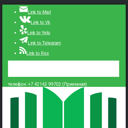
Link to Mail
Link to Vk
Link to Yelp
Link to Telegram
Link to Rss
Сведения об образовательной организации
Контакты
Вход
телефон: +7 42142 99702 (Приемная)