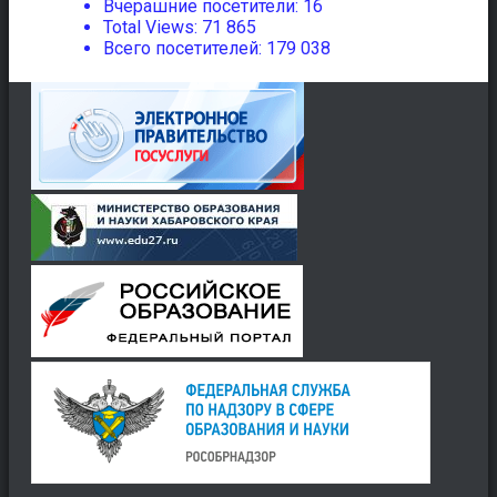
Вчерашние посетители:
16
Total Views:
71 865
Всего посетителей:
179 038