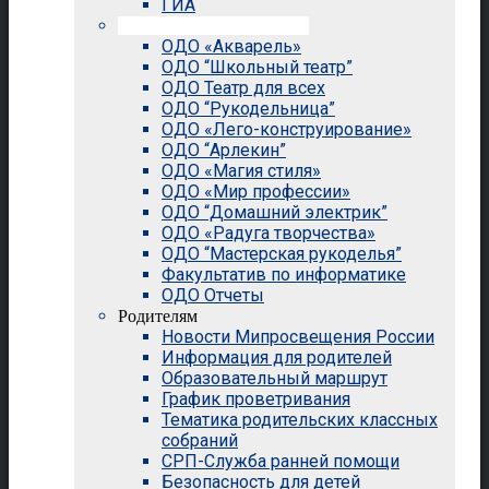
ГИА
Внеурочная деятельность
ОДО «Акварель»
ОДО “Школьный театр”
ОДО Театр для всех
ОДО “Рукодельница”
ОДО «Лего-конструирование»
ОДО “Арлекин”
ОДО «Магия стиля»
ОДО «Мир профессии»
ОДО “Домашний электрик”
ОДО «Радуга творчества»
ОДО “Мастерская рукоделья”
Факультатив по информатике
ОДО Отчеты
Родителям
Новости Мипросвещения России
Информация для родителей
Образовательный маршрут
График проветривания
Тематика родительских классных
собраний
СРП-Служба ранней помощи
Безопасность для детей