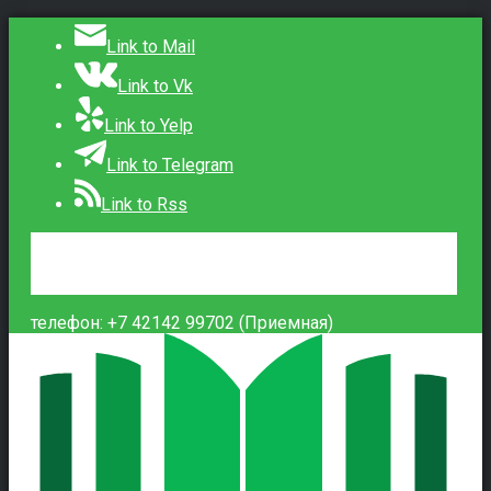
Link to Mail
Link to Vk
Link to Yelp
Link to Telegram
Link to Rss
Сведения об образовательной организации
Контакты
Вход
телефон: +7 42142 99702 (Приемная)