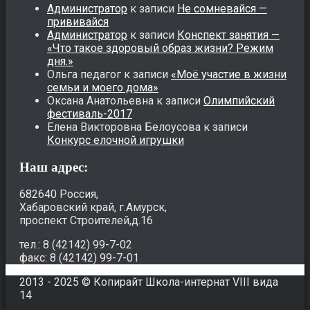
Администратор
к записи
Не сомневайся —
прививайся
Администратор
к записи
Конспект занятия —
«Что такое здоровый образ жизни? Режим
дня.»
Ольга педагог
к записи
«Моё участие в жизни
семьи и моего дома»
Оксана Анатольевна
к записи
Олимпийский
фестиваль-2017
Елена Викторовна Белоусова
к записи
Конкурс елочной игрушки
Наш адрес:
682640 Россия,
Хабаровский край, г.Амурск,
проспект Строителей,д.16
тел.: 8 (42142) 99-7-02
факс: 8 (42142) 99-7-01
2013 - 2025 © Копирайт Школа-интернат VIII вида
14