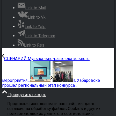
Link to Mail
Link to Vk
Link to Yelp
Link to Telegram
Link to Rss
СЦЕНАРИЙ Музыкально-развлекательного
мероприятия...
в Хабаровске
прошёл региональный этап конкурса...
Прокрутить наверх
Продолжая использовать наш сайт, вы даете
согласие на обработку файлов Cookies и других
пользовательских данных, в соответствии с