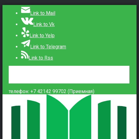
Link to Mail
Link to Vk
Link to Yelp
Link to Telegram
Link to Rss
Сведения об образовательной организации
Контакты
Вход
телефон: +7 42142 99702 (Приемная)