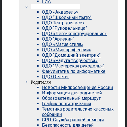
ГИА
Внеурочная деятельность
ОДО «Акварель»
ОДО “Школьный театр”
ОДО Театр для всех
ОДО “Рукодельница”
ОДО «Лего-конструирование»
ОДО “Арлекин”
ОДО «Магия стиля»
ОДО «Мир профессии»
ОДО “Домашний электрик”
ОДО «Радуга творчества»
ОДО “Мастерская рукоделья”
Факультатив по информатике
ОДО Отчеты
Родителям
Новости Мипросвещения России
Информация для родителей
Образовательный маршрут
График проветривания
Тематика родительских классных
собраний
СРП-Служба ранней помощи
Безопасность для детей