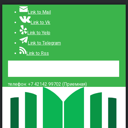
Link to Mail
Link to Vk
Link to Yelp
Link to Telegram
Link to Rss
Сведения об образовательной организации
Контакты
Вход
телефон: +7 42142 99702 (Приемная)