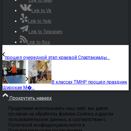
Link to Mail
Link to Vk
Link to Yelp
Link to Telegram
Link to Rss
прошел очередной этап краевой Спартакиады...
В классах ТМНР прошёл праздник
Широкая М�...
Прокрутить наверх
Продолжая использовать наш сайт, вы даете
согласие на обработку файлов Cookies и других
пользовательских данных, в соответствии с
Политикой конфиденциальности и
Пользовательским соглашением