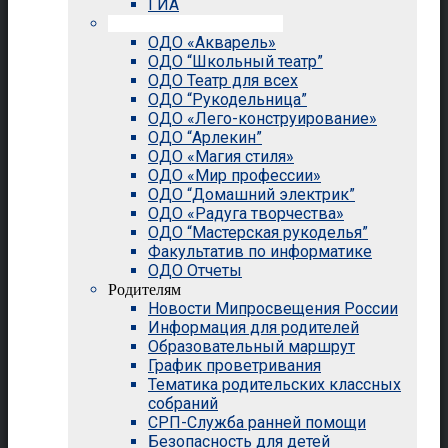
ГИА
Внеурочная деятельность
ОДО «Акварель»
ОДО “Школьный театр”
ОДО Театр для всех
ОДО “Рукодельница”
ОДО «Лего-конструирование»
ОДО “Арлекин”
ОДО «Магия стиля»
ОДО «Мир профессии»
ОДО “Домашний электрик”
ОДО «Радуга творчества»
ОДО “Мастерская рукоделья”
Факультатив по информатике
ОДО Отчеты
Родителям
Новости Мипросвещения России
Информация для родителей
Образовательный маршрут
График проветривания
Тематика родительских классных
собраний
СРП-Служба ранней помощи
Безопасность для детей