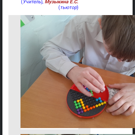
(
Учитель
),
Музыкина Е.С.
(
тьютор
)