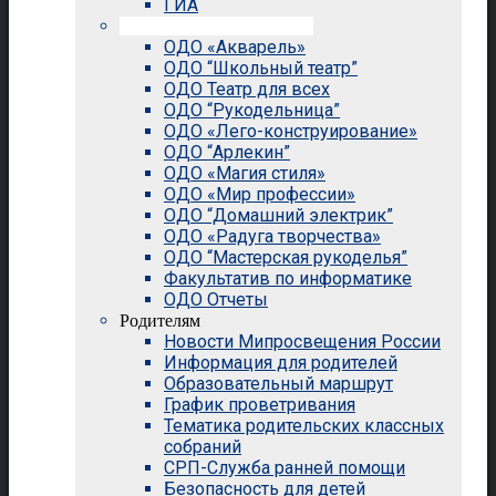
ГИА
Внеурочная деятельность
ОДО «Акварель»
ОДО “Школьный театр”
ОДО Театр для всех
ОДО “Рукодельница”
ОДО «Лего-конструирование»
ОДО “Арлекин”
ОДО «Магия стиля»
ОДО «Мир профессии»
ОДО “Домашний электрик”
ОДО «Радуга творчества»
ОДО “Мастерская рукоделья”
Факультатив по информатике
ОДО Отчеты
Родителям
Новости Мипросвещения России
Информация для родителей
Образовательный маршрут
График проветривания
Тематика родительских классных
собраний
СРП-Служба ранней помощи
Безопасность для детей