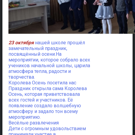
23 октября
нашей школе прошёл
замечательный праздник,
посвящённый осени.
На
мероприятии, которое собрало всех
учеников начальной школы, царила
атмосфера тепла, радости и
творчества.
Королева Осень посетила нас
Праздник открыла сама Королева
Осень, которая приветствовала
всех гостей и участников. Её
появление создало волшебную
атмосферу и задало тон всему
мероприятию.
Весёлые развлечения
Дети с огромным удовольствием
принимали участие в