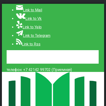
Link to Mail
Link to Vk
Link to Yelp
Link to Telegram
Link to Rss
Сведения об образовательной организации
Контакты
Вход
телефон: +7 42142 99702 (Приемная)