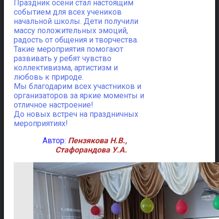
Праздник осени стал настоящим
событием для всех учеников
начальной школы. Дети получили
массу положительных эмоций,
радость от общения и творчества.
Такие мероприятия помогают
развивать у ребят чувство
коллективизма, артистизм и
любовь к природе.
Мы благодарим всех участников и
организаторов за яркие моменты и
отличное настроение!
До новых встреч на праздничных
мероприятиях!
Автор:
Пензякова Н.В.,
Стафорандова У.А.