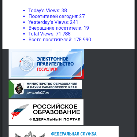
Today's Views:
38
Посетителей сегодня:
27
Yesterday's Views:
241
Вчерашние посетители:
19
Total Views:
71 788
Всего посетителей:
178 990