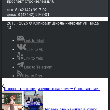
проспект Строителей,д.16
тел.: 8 (42142) 99-7-02
факс: 8 (42142) 99-7-01
2013 - 2025 © Копирайт Школа-интернат VIII вида
14
Link to Mail
Link to Vk
Link to Yelp
Link to Telegram
Link to Rss
Конспект логопедического занятия — Составление...
Первый дни каникул в кругу