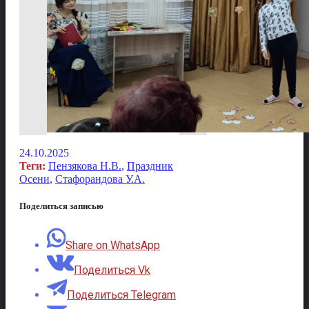
24.10.2025
Теги:
Пензякова Н.В.
,
Праздник
Осени
,
Стафорандова У.А.
Поделиться записью
Share on WhatsApp
Поделиться Vk
Поделиться Telegram