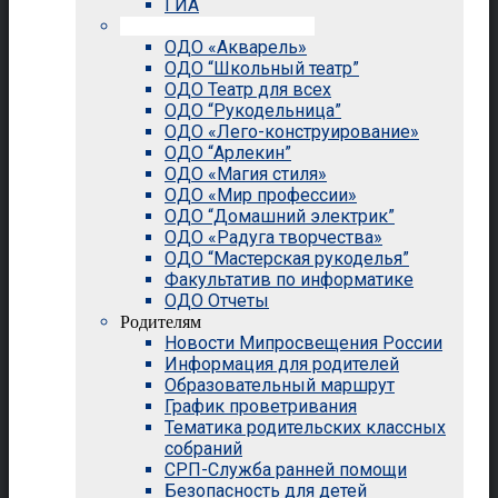
ГИА
Внеурочная деятельность
ОДО «Акварель»
ОДО “Школьный театр”
ОДО Театр для всех
ОДО “Рукодельница”
ОДО «Лего-конструирование»
ОДО “Арлекин”
ОДО «Магия стиля»
ОДО «Мир профессии»
ОДО “Домашний электрик”
ОДО «Радуга творчества»
ОДО “Мастерская рукоделья”
Факультатив по информатике
ОДО Отчеты
Родителям
Новости Мипросвещения России
Информация для родителей
Образовательный маршрут
График проветривания
Тематика родительских классных
собраний
СРП-Служба ранней помощи
Безопасность для детей