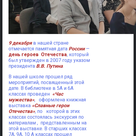
9 декабря
в нашей стране
отмечается памятная дата
России
—
день героев Отечества
, который
был утвержден в 2007 году указом
президента
В.В. Путина
.
В нашей школе прошел ряд
мероприятий, посвященный этой
дате. В библиотеке в 5А и 6А
классах проведен
«Час
мужества»
, оформлена книжная
выставка
«Славные герои
Отечества»
, по которой в этих
классах состоялась экскурсия по
материалам , представленным на
этой выставке. В старших классах
7А, 9А, 10 А классах прошел