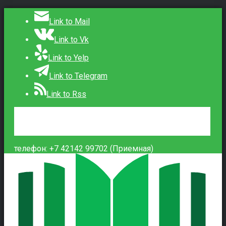
Link to Mail
Link to Vk
Link to Yelp
Link to Telegram
Link to Rss
Сведения об образовательной организации
Контакты
Вход
телефон: +7 42142 99702 (Приемная)