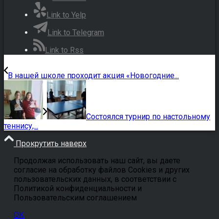
Link to Yelp
Link to Telegram
Link to Rss
В нашей школе проходит акция «Новогодние...
Состоялся турнир по настольному
теннису,...
Прокрутить наверх
Продолжая использовать наш сайт, вы даете
согласие на обработку файлов Cookies и других
пользовательских данных, в соответствии с
Политикой конфиденциальности и
Пользовательским соглашением
OK