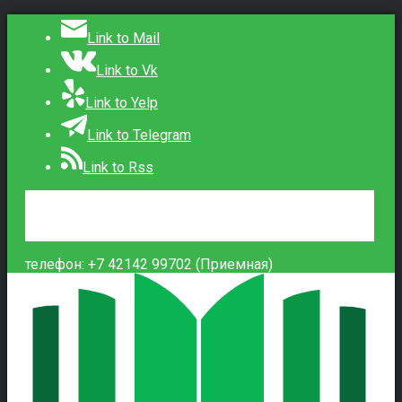
Link to Mail
Link to Vk
Link to Yelp
Link to Telegram
Link to Rss
Сведения об образовательной организации
Контакты
Вход
телефон: +7 42142 99702 (Приемная)