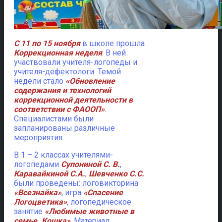
C 11 по 15 ноября
в школе прошла
Коррекционная неделя
. В ней
участвовали учителя-логопеды и
учителя-дефектологи. Темой
недели стало
«Обновление
содержания и технологий
коррекционной деятельности в
соответствии с ФАООП»
.
Специалистами были
запланированы различные
мероприятия.
В 1 – 2 классах учителями-
логопедами
Супониной С. В.
,
Каравайкиной С.А.
,
Шевченко С.С.
были проведены: логовикторина
«Всезнайка»
, игра
«Спасение
Логоцветика»
, логопедическое
занятие
«Любимые животные в
семье. Кошка»
. Материал,