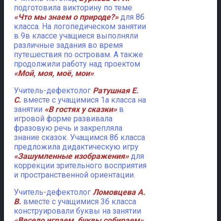
подготовила викторину по теме
«Что мы знаем о природе?»
для 8б
класса. На логопедическом занятии
в 9в классе учащиеся выполняли
различные задания во время
путешествия по островам. А также
продолжили работу над проектом
«Мой, моя, моё, мои»
.
Учитель-дефектолог
Ратушная Е.
С.
вместе с учащимися 1а класса на
занятии
«В гостях у сказки»
в
игровой форме развивала
фразовую речь и закрепляла
знание сказок. Учащимся 8б класса
предложила дидактическую игру
«Зашумленные изображения»
для
коррекции зрительного восприятия
и пространственной ориентации.
Учитель-дефектолог
Ломовцева А.
В.
вместе с учащимися 3б класса
конструировали буквы на занятии
«Весело играем, буквы собираем»
.