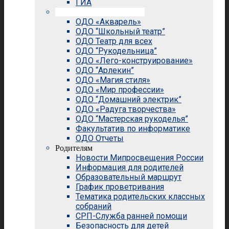
ГИА
Внеурочная деятельность
ОДО «Акварель»
ОДО “Школьный театр”
ОДО Театр для всех
ОДО “Рукодельница”
ОДО «Лего-конструирование»
ОДО “Арлекин”
ОДО «Магия стиля»
ОДО «Мир профессии»
ОДО “Домашний электрик”
ОДО «Радуга творчества»
ОДО “Мастерская рукоделья”
Факультатив по информатике
ОДО Отчеты
Родителям
Новости Мипросвещения России
Информация для родителей
Образовательный маршрут
График проветривания
Тематика родительских классных
собраний
СРП-Служба ранней помощи
Безопасность для детей