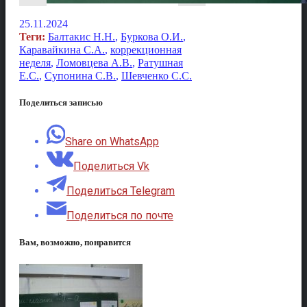
25.11.2024
Теги:
Балтакис Н.Н.
,
Буркова О.И.
,
Каравайкина С.А.
,
коррекционная
неделя
,
Ломовцева А.В.
,
Ратушная
Е.С.
,
Супонина С.В.
,
Шевченко С.С.
Поделиться записью
Share on WhatsApp
Поделиться Vk
Поделиться Telegram
Поделиться по почте
Вам, возможно, понравится