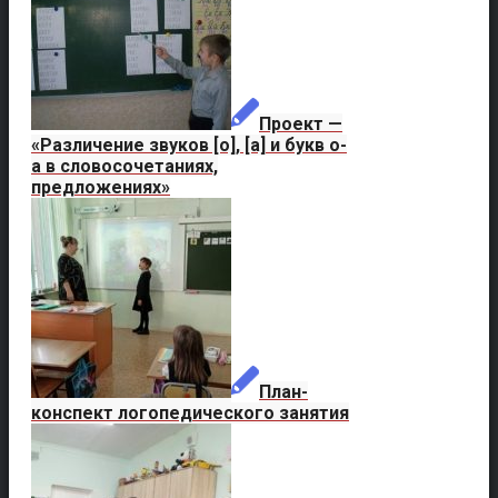
Проект —
«Различение звуков [о], [а] и букв о-
а в словосочетаниях,
предложениях»
План-
конспект логопедического занятия