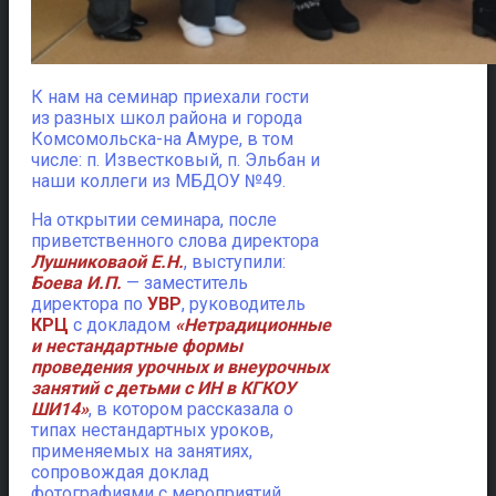
К нам на семинар приехали гости
из разных школ района и города
Комсомольска-на Амуре, в том
числе: п. Известковый, п. Эльбан и
наши коллеги из МБДОУ №49.
На открытии семинара, после
приветственного слова директора
Лушниковаой Е.Н.
, выступили:
Боева И.П.
— заместитель
директора по
УВР
, руководитель
КРЦ
с докладом
«Нетрадиционные
и нестандартные формы
проведения урочных и внеурочных
занятий с детьми с ИН в КГКОУ
ШИ14»
, в котором рассказала о
типах нестандартных уроков,
применяемых на занятиях,
сопровождая доклад
фотографиями с мероприятий.