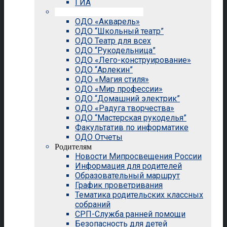
ГИА
Внеурочная деятельность
ОДО «Акварель»
ОДО “Школьный театр”
ОДО Театр для всех
ОДО “Рукодельница”
ОДО «Лего-конструирование»
ОДО “Арлекин”
ОДО «Магия стиля»
ОДО «Мир профессии»
ОДО “Домашний электрик”
ОДО «Радуга творчества»
ОДО “Мастерская рукоделья”
Факультатив по информатике
ОДО Отчеты
Родителям
Новости Мипросвещения России
Информация для родителей
Образовательный маршрут
График проветривания
Тематика родительских классных
собраний
СРП-Служба ранней помощи
Безопасность для детей