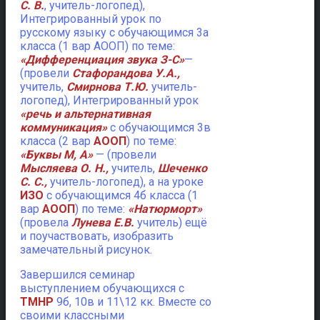
С. В.
, учитель-логопед),
Интегрированный урок по
русскому языку с обучающимся 3а
класса (1 вар АООП) по теме:
«Дифференциация звука З-С»
—
(провели
Стафорандова У.А.,
учитель,
Смирнова Т.Ю.
учитель-
логопед), Интегрированный урок
«речь и альтернативная
коммуникация»
с обучающимся 3в
класса (2 вар
АООП
) по теме:
«Буквы М, А»
— (провели
Мысляева О. Н.,
учитель,
Шеченко
С. С.,
учитель-логопед), а на уроке
ИЗО
с обучающимся 4б класса (1
вар
АООП
) по теме:
«Натюрморт»
(провела
Лунева Е.В.
учитель) ещё
и поучаствовать, изобразить
замечательный рисунок.
Завершился семинар
выступлением обучающихся с
ТМНР
9б, 10в и 11\12 кк. Вместе со
своими классными