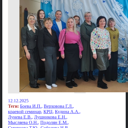
12.12.2025
Теги:
Боева И.П.
,
Верховова Г.Л.
,
краевой семинар
,
КРЦ
,
Кудина А.А.
,
Лунева Е.В.
,
Лушникова Е.Н.
,
Мысляева О.Н.
,
Подолян Е.М.
,
Смирнова Т.Ю.
,
Соболева Н.В.
,