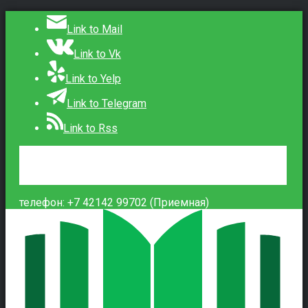
Link to Mail
Link to Vk
Link to Yelp
Link to Telegram
Link to Rss
Сведения об образовательной организации
Контакты
Вход
телефон: +7 42142 99702 (Приемная)