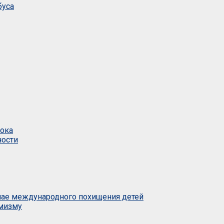
буса
тока
ности
учае международного похищения детей
емизму