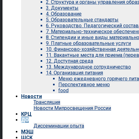
2. Структура и органы управления обр
3. Документы
4. Образование
5. Образовательные стандарты
6. Руководство. Педагогический состав
7. Материально-техническое обеспечен
8. Стипендии и иные виды материальн
9. Платные образовательные услуги
10. Финансово-хозяйственная деятельн
11. Вакантные места для приема (перев
12. Доступная среда
13. Международное сотрудничество
14. Организация питания
Меню ежедневного горячего пит
Перспективное меню
food
Новости
Трансляция
Новости Мипросвещения России
КРЦ
ДО
Диссеминации опыта
МЭШ
ШСК