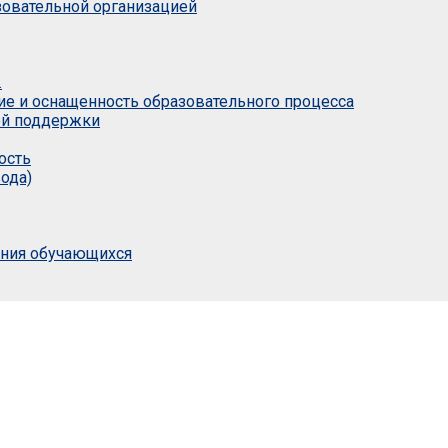
азовательной организацией
.
ие и оснащенность образовательного процесса
ой поддержки
ость
ода)
ания обучающихся