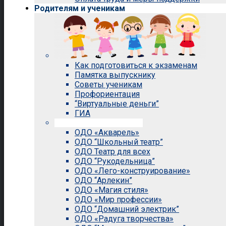
Родителям и ученикам
Как подготовиться к экзаменам
Памятка выпускнику
Советы ученикам
Профориентация
“Виртуальные деньги”
ГИА
Внеурочная деятельность
ОДО «Акварель»
ОДО “Школьный театр”
ОДО Театр для всех
ОДО “Рукодельница”
ОДО «Лего-конструирование»
ОДО “Арлекин”
ОДО «Магия стиля»
ОДО «Мир профессии»
ОДО “Домашний электрик”
ОДО «Радуга творчества»