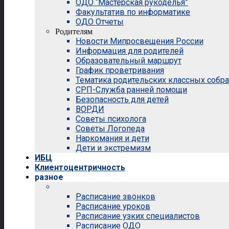
ОДО “Мастерская рукоделья”
Факультатив по информатике
ОДО Отчеты
Родителям
Новости Мипросвещения России
Информация для родителей
Образовательный маршрут
График проветривания
Тематика родительских классных собр
СРП-Служба ранней помощи
Безопасность для детей
ВОРДИ
Советы психолога
Советы Логопеда
Наркомания и дети
Дети и экстремизм
ИБЦ
Клиентоцентричность
разное
Расписание звонков
Расписание уроков
Расписание узких специалистов
Расписание ОДО