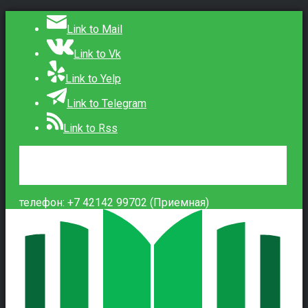
Link to Mail
Link to Vk
Link to Yelp
Link to Telegram
Link to Rss
Сведения об образовательной организации
Контакты
Вход
телефон: +7 42142 99702 (Приемная)