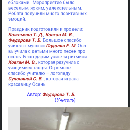
яблоками. Мероприятие было
веселым, ярким, увлекательным.
Ребята получили много позитивных
эмоций.
Праздник подготовили и провели:
Кожемяко Т. Д.
,
Ковган М. В.
,
Федорова Т. Б.
Большое спасибо
учителю музыки
Подолян Е. М.
Она
выучила с детьми много песен про
осень. Благодарим учителя ритмики
Ковган М. В.,
которая разучила с
учащимися танцы. Огромное
спасибо учителю – логопеду
Супониной С. В.
, которая играла
красавицу Осень.
Автор:
Федорова Т. Б.
(
Учитель
)