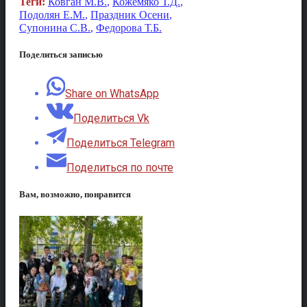
Теги:
Ковган М.В.
,
Кожемяко Т.Д.
,
Подолян Е.М.
,
Праздник Осени
,
Супонина С.В.
,
Федорова Т.Б.
Поделиться записью
Share on WhatsApp
Поделиться Vk
Поделиться Telegram
Поделиться по почте
Вам, возможно, понравится