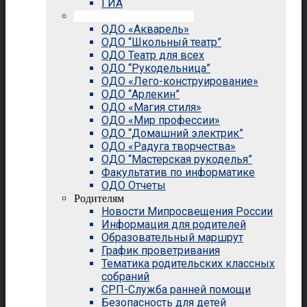
ГИА
Внеурочная деятельность
ОДО «Акварель»
ОДО “Школьный театр”
ОДО Театр для всех
ОДО “Рукодельница”
ОДО «Лего-конструирование»
ОДО “Арлекин”
ОДО «Магия стиля»
ОДО «Мир профессии»
ОДО “Домашний электрик”
ОДО «Радуга творчества»
ОДО “Мастерская рукоделья”
Факультатив по информатике
ОДО Отчеты
Родителям
Новости Мипросвещения России
Информация для родителей
Образовательный маршрут
График проветривания
Тематика родительских классных
собраний
СРП-Служба ранней помощи
Безопасность для детей