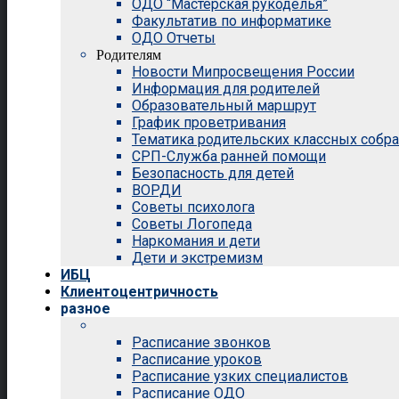
ОДО “Мастерская рукоделья”
Факультатив по информатике
ОДО Отчеты
Родителям
Новости Мипросвещения России
Информация для родителей
Образовательный маршрут
График проветривания
Тематика родительских классных собр
СРП-Служба ранней помощи
Безопасность для детей
ВОРДИ
Советы психолога
Советы Логопеда
Наркомания и дети
Дети и экстремизм
ИБЦ
Клиентоцентричность
разное
Расписание звонков
Расписание уроков
Расписание узких специалистов
Расписание ОДО