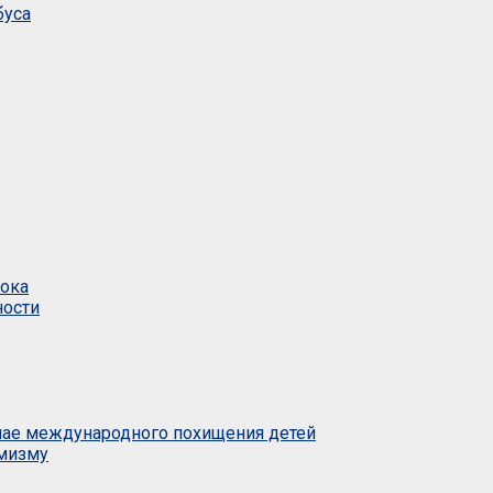
буса
тока
ности
учае международного похищения детей
емизму