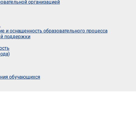
азовательной организацией
.
ие и оснащенность образовательного процесса
ой поддержки
ость
ода)
ания обучающихся