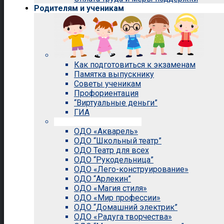
Родителям и ученикам
Как подготовиться к экзаменам
Памятка выпускнику
Советы ученикам
Профориентация
“Виртуальные деньги”
ГИА
Внеурочная деятельность
ОДО «Акварель»
ОДО “Школьный театр”
ОДО Театр для всех
ОДО “Рукодельница”
ОДО «Лего-конструирование»
ОДО “Арлекин”
ОДО «Магия стиля»
ОДО «Мир профессии»
ОДО “Домашний электрик”
ОДО «Радуга творчества»