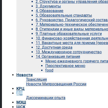
2. Структура и органы управления обр
3. Документы
4. Образование
5. Образовательные стандарты
6. Руководство. Педагогический состав
7. Материально-техническое обеспечен
8. Стипендии и иные виды материальн
9. Платные образовательные услуги
10. Финансово-хозяйственная деятельн
11. Вакантные места для приема (перев
12. Доступная среда
13. Международное сотрудничество
14. Организация питания
Меню ежедневного горячего пит
Перспективное меню
food
Новости
Трансляция
Новости Мипросвещения России
КРЦ
ДО
Диссеминации опыта
МЭШ
ШСК