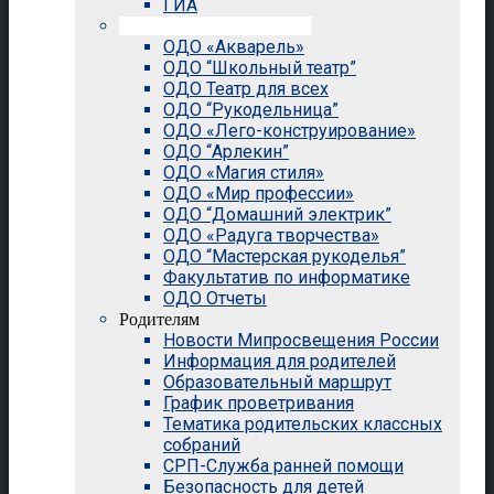
ГИА
Внеурочная деятельность
ОДО «Акварель»
ОДО “Школьный театр”
ОДО Театр для всех
ОДО “Рукодельница”
ОДО «Лего-конструирование»
ОДО “Арлекин”
ОДО «Магия стиля»
ОДО «Мир профессии»
ОДО “Домашний электрик”
ОДО «Радуга творчества»
ОДО “Мастерская рукоделья”
Факультатив по информатике
ОДО Отчеты
Родителям
Новости Мипросвещения России
Информация для родителей
Образовательный маршрут
График проветривания
Тематика родительских классных
собраний
СРП-Служба ранней помощи
Безопасность для детей