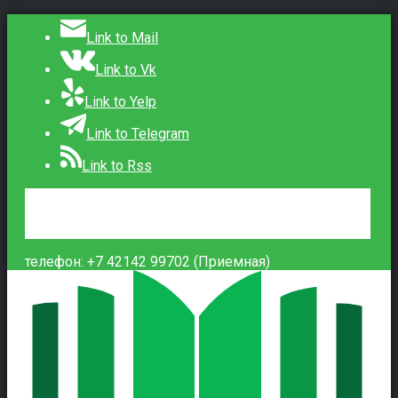
Link to Mail
Link to Vk
Link to Yelp
Link to Telegram
Link to Rss
Сведения об образовательной организации
Контакты
Вход
телефон: +7 42142 99702 (Приемная)