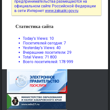
предпринимательства размещаются на
официальном сайте Российской Федерации
в сети Интернет
www.zakupki.gov.ru
Статистика сайта
Today's Views:
10
Посетителей сегодня:
7
Yesterday's Views:
40
Вчерашние посетители:
29
Total Views:
71 800
Всего посетителей:
178 999