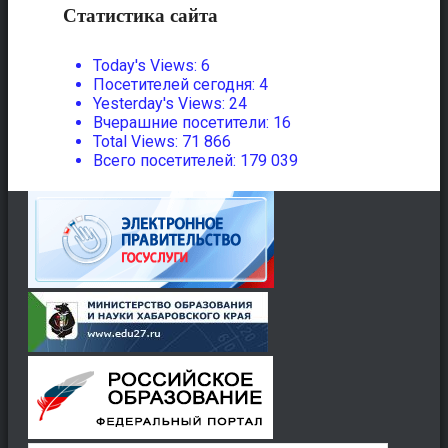
Статистика сайта
Today's Views:
6
Посетителей сегодня:
4
Yesterday's Views:
24
Вчерашние посетители:
16
Total Views:
71 866
Всего посетителей:
179 039