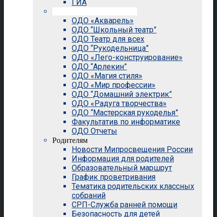
ГИА
Внеурочная деятельность
ОДО «Акварель»
ОДО “Школьный театр”
ОДО Театр для всех
ОДО “Рукодельница”
ОДО «Лего-конструирование»
ОДО “Арлекин”
ОДО «Магия стиля»
ОДО «Мир профессии»
ОДО “Домашний электрик”
ОДО «Радуга творчества»
ОДО “Мастерская рукоделья”
Факультатив по информатике
ОДО Отчеты
Родителям
Новости Мипросвещения России
Информация для родителей
Образовательный маршрут
График проветривания
Тематика родительских классных
собраний
СРП-Служба ранней помощи
Безопасность для детей