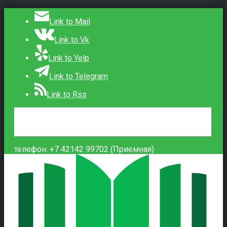
Link to Mail
Link to Vk
Link to Yelp
Link to Telegram
Link to Rss
Сведения об образовательной организации
Контакты
Вход
телефон: +7 42142 99702 (Приемная)