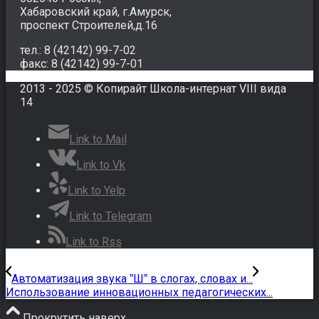
Хабаровский край, г.Амурск,
проспект Строителей,д.16
тел.: 8 (42142) 99-7-02
факс: 8 (42142) 99-7-01
2013 - 2025 © Копирайт Школа-интернат VIII вида
14
Link to Mail
Link to Vk
Link to Yelp
Link to Telegram
Link to Rss
Автоматизация звука ˮШˮ в слогах, словах и...
Использование инновационных педагогических...
Прокрутить наверх