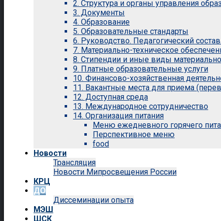
2. Структура и органы управления обр
3. Документы
4. Образование
5. Образовательные стандарты
6. Руководство. Педагогический состав
7. Материально-техническое обеспечен
8. Стипендии и иные виды материальн
9. Платные образовательные услуги
10. Финансово-хозяйственная деятельн
11. Вакантные места для приема (перев
12. Доступная среда
13. Международное сотрудничество
14. Организация питания
Меню ежедневного горячего пит
Перспективное меню
food
Новости
Трансляция
Новости Мипросвещения России
КРЦ
ДО
Диссеминации опыта
МЭШ
ШСК