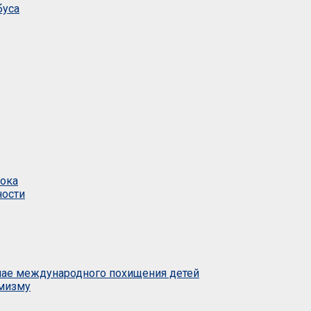
буса
тока
ности
учае международного похищения детей
емизму