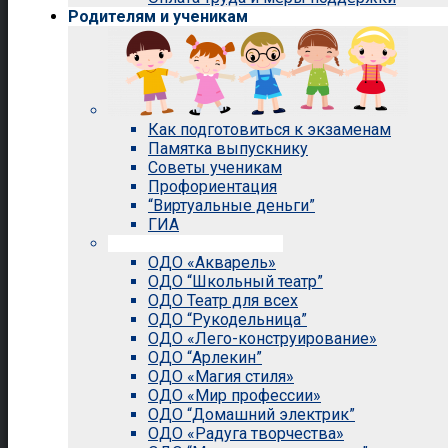
Родителям и ученикам
Как подготовиться к экзаменам
Памятка выпускнику
Советы ученикам
Профориентация
“Виртуальные деньги”
ГИА
Внеурочная деятельность
ОДО «Акварель»
ОДО “Школьный театр”
ОДО Театр для всех
ОДО “Рукодельница”
ОДО «Лего-конструирование»
ОДО “Арлекин”
ОДО «Магия стиля»
ОДО «Мир профессии»
ОДО “Домашний электрик”
ОДО «Радуга творчества»