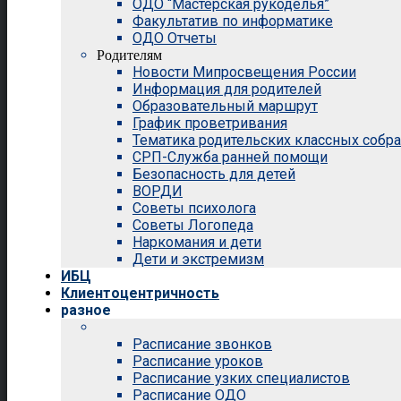
ОДО “Мастерская рукоделья”
Факультатив по информатике
ОДО Отчеты
Родителям
Новости Мипросвещения России
Информация для родителей
Образовательный маршрут
График проветривания
Тематика родительских классных собр
СРП-Служба ранней помощи
Безопасность для детей
ВОРДИ
Советы психолога
Советы Логопеда
Наркомания и дети
Дети и экстремизм
ИБЦ
Клиентоцентричность
разное
Расписание звонков
Расписание уроков
Расписание узких специалистов
Расписание ОДО