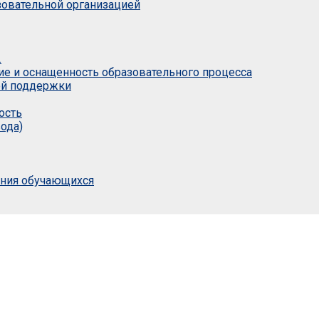
азовательной организацией
.
ие и оснащенность образовательного процесса
ой поддержки
ость
ода)
ания обучающихся