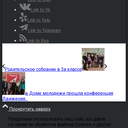
Link to Vk
Link to Yelp
Link to Telegram
Link to Rss
Родительское собрание в 3а классе
в Доме молодежи прошла конференция
Движения...
Прокрутить наверх
Продолжая использовать наш сайт, вы даете
согласие на обработку файлов Cookies и других