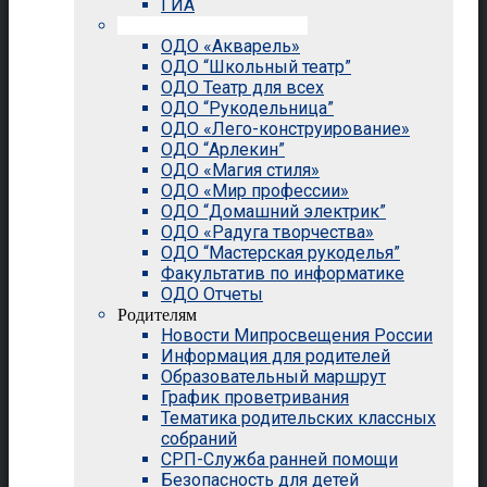
ГИА
Внеурочная деятельность
ОДО «Акварель»
ОДО “Школьный театр”
ОДО Театр для всех
ОДО “Рукодельница”
ОДО «Лего-конструирование»
ОДО “Арлекин”
ОДО «Магия стиля»
ОДО «Мир профессии»
ОДО “Домашний электрик”
ОДО «Радуга творчества»
ОДО “Мастерская рукоделья”
Факультатив по информатике
ОДО Отчеты
Родителям
Новости Мипросвещения России
Информация для родителей
Образовательный маршрут
График проветривания
Тематика родительских классных
собраний
СРП-Служба ранней помощи
Безопасность для детей