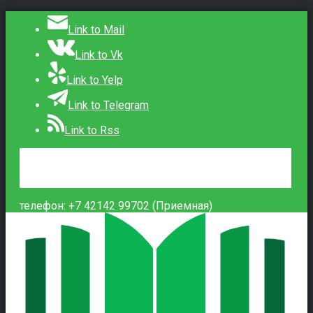
Link to Mail
Link to Vk
Link to Yelp
Link to Telegram
Link to Rss
Сведения об образовательной организации
Контакты
Вход
телефон: +7 42142 99702 (Приемная)