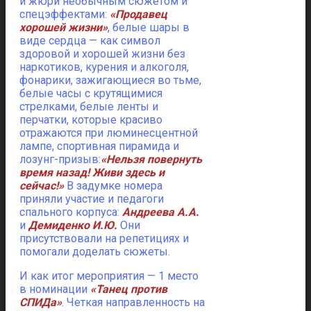
и жюри необычным сюжетом и
спецэффектами:
«Продавец
хорошей жизни»
, белые шары в
виде сердца — как символ
здоровой и хорошей жизни без
наркотиков, курения и алкоголя,
фонарики, зажигающиеся во тьме,
белые часы с крутящимися
стрелками, белые ленты и
перчатки, которые красиво
отражаются при люминесцентной
лампе, спортивная пирамида и
лозунг-призыв:
«Нельзя повернуть
время назад! Живи здесь и
сейчас!»
В задумке номера
приняли участие и педагоги
спального корпуса:
Андреева А.А.
и
Демиденко И.Ю.
Они
присутствовали на репетициях и
помогали доделать сюжеты.
И как итог мероприятия — 1 место
в номинации
«Танец против
СПИДа»
. Четкая направленность на