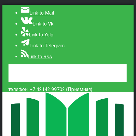
Link to Mail
Link to Vk
Link to Yelp
Link to Telegram
Link to Rss
Сведения об образовательной организации
Контакты
Вход
телефон: +7 42142 99702 (Приемная)