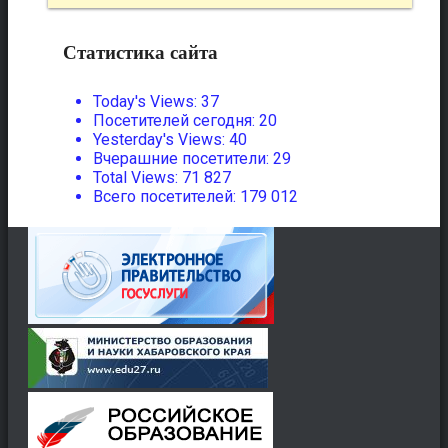
Статистика сайта
Today's Views:
37
Посетителей сегодня:
20
Yesterday's Views:
40
Вчерашние посетители:
29
Total Views:
71 827
Всего посетителей:
179 012