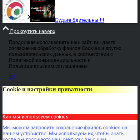
Будьте бдительны !!!
Прокрутить наверх
Продолжая использовать наш сайт, вы даете
согласие на обработку файлов Cookies и других
пользовательских данных, в соответствии с
Политикой конфиденциальности и
Пользовательским соглашением
OK
Cookie и настройки приватности
Как мы используем cookies
Мы можем запросить сохранение файлов cookies на
вашем устройстве. Мы используем их, чтобы знать,
когда вы посещаете наш сайт, как вы с ним