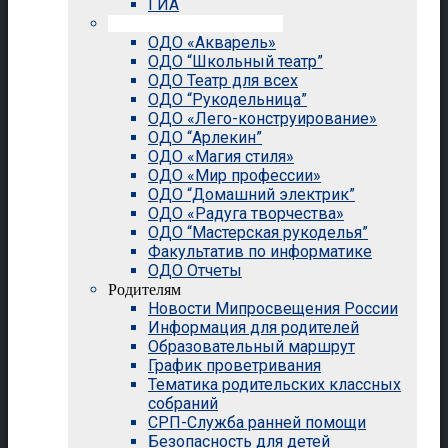
ГИА
Внеурочная деятельность
ОДО «Акварель»
ОДО “Школьный театр”
ОДО Театр для всех
ОДО “Рукодельница”
ОДО «Лего-конструирование»
ОДО “Арлекин”
ОДО «Магия стиля»
ОДО «Мир профессии»
ОДО “Домашний электрик”
ОДО «Радуга творчества»
ОДО “Мастерская рукоделья”
Факультатив по информатике
ОДО Отчеты
Родителям
Новости Мипросвещения России
Информация для родителей
Образовательный маршрут
График проветривания
Тематика родительских классных
собраний
СРП-Служба ранней помощи
Безопасность для детей