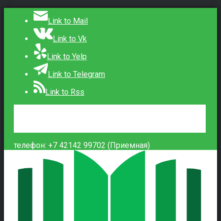
Link to Mail
Link to Vk
Link to Yelp
Link to Telegram
Link to Rss
Сведения об образовательной организации
Контакты
Вход
телефон: +7 42142 99702 (Приемная)