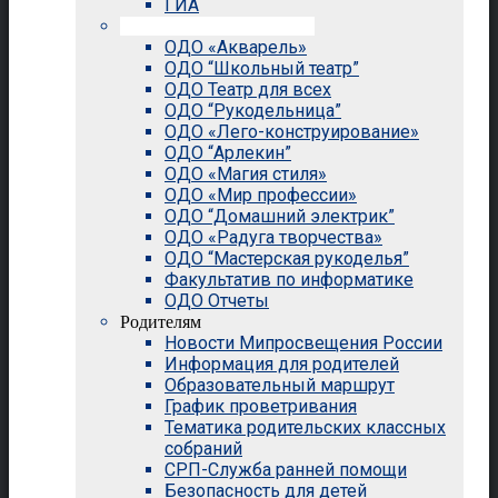
ГИА
Внеурочная деятельность
ОДО «Акварель»
ОДО “Школьный театр”
ОДО Театр для всех
ОДО “Рукодельница”
ОДО «Лего-конструирование»
ОДО “Арлекин”
ОДО «Магия стиля»
ОДО «Мир профессии»
ОДО “Домашний электрик”
ОДО «Радуга творчества»
ОДО “Мастерская рукоделья”
Факультатив по информатике
ОДО Отчеты
Родителям
Новости Мипросвещения России
Информация для родителей
Образовательный маршрут
График проветривания
Тематика родительских классных
собраний
СРП-Служба ранней помощи
Безопасность для детей