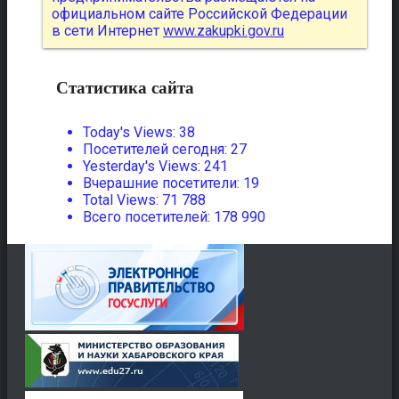
официальном сайте Российской Федерации
в сети Интернет
www.zakupki.gov.ru
Статистика сайта
Today's Views:
38
Посетителей сегодня:
27
Yesterday's Views:
241
Вчерашние посетители:
19
Total Views:
71 788
Всего посетителей:
178 990