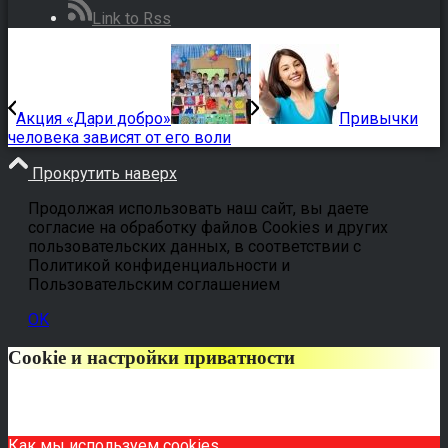
Link to Rss
Акция «Дари добро»
Привычки
человека зависят от его воли
Прокрутить наверх
Продолжая использовать наш сайт, вы даете
согласие на обработку файлов Cookies и других
пользовательских данных, в соответствии с
Политикой конфиденциальности и
Пользовательским соглашением
OK
Cookie и настройки приватности
Как мы используем cookies