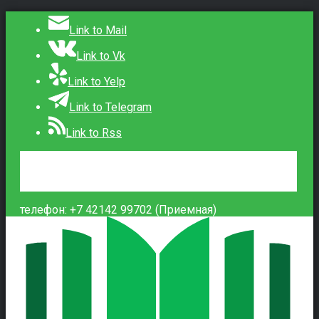
Link to Mail
Link to Vk
Link to Yelp
Link to Telegram
Link to Rss
Сведения об образовательной организации
Контакты
Вход
телефон: +7 42142 99702 (Приемная)