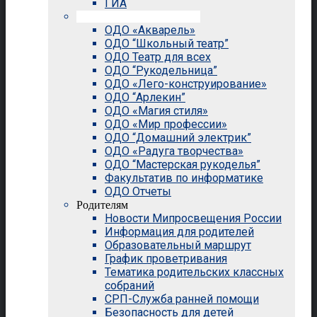
ГИА
Внеурочная деятельность
ОДО «Акварель»
ОДО “Школьный театр”
ОДО Театр для всех
ОДО “Рукодельница”
ОДО «Лего-конструирование»
ОДО “Арлекин”
ОДО «Магия стиля»
ОДО «Мир профессии»
ОДО “Домашний электрик”
ОДО «Радуга творчества»
ОДО “Мастерская рукоделья”
Факультатив по информатике
ОДО Отчеты
Родителям
Новости Мипросвещения России
Информация для родителей
Образовательный маршрут
График проветривания
Тематика родительских классных
собраний
СРП-Служба ранней помощи
Безопасность для детей