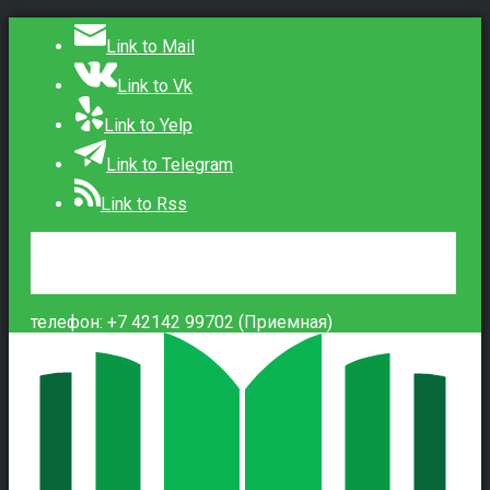
Link to Mail
Link to Vk
Link to Yelp
Link to Telegram
Link to Rss
Сведения об образовательной организации
Контакты
Вход
телефон: +7 42142 99702 (Приемная)