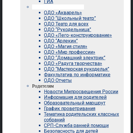
ГИА
Внеурочная деятельность
ОДО «Акварель»
ОДО “Школьный театр”
ОДО Театр для всех
ОДО “Рукодельница”
ОДО «Лего-конструирование»
ОДО “Арлекин”
ОДО «Магия стиля»
ОДО «Мир профессии»
ОДО “Домашний электрик”
ОДО «Радуга творчества»
ОДО “Мастерская рукоделья”
Факультатив по информатике
ОДО Отчеты
Родителям
Новости Мипросвещения России
Информация для родителей
Образовательный маршрут
График проветривания
Тематика родительских классных
собраний
СРП-Служба ранней помощи
Безопасность для детей