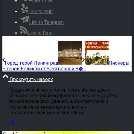
Link to Vk
Link to Yelp
Link to Telegram
Link to Rss
Город-герой Ленинград
Пионеры
– герои Великой отечественной В�...
Прокрутить наверх
Продолжая использовать наш сайт, вы даете
согласие на обработку файлов Cookies и других
пользовательских данных, в соответствии с
Политикой конфиденциальности и
Пользовательским соглашением
OK