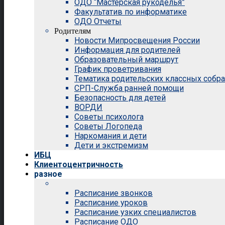
ОДО “Мастерская рукоделья”
Факультатив по информатике
ОДО Отчеты
Родителям
Новости Мипросвещения России
Информация для родителей
Образовательный маршрут
График проветривания
Тематика родительских классных собр
СРП-Служба ранней помощи
Безопасность для детей
ВОРДИ
Советы психолога
Советы Логопеда
Наркомания и дети
Дети и экстремизм
ИБЦ
Клиентоцентричность
разное
Расписание звонков
Расписание уроков
Расписание узких специалистов
Расписание ОДО