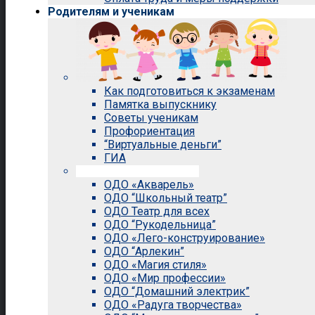
Родителям и ученикам
Как подготовиться к экзаменам
Памятка выпускнику
Советы ученикам
Профориентация
“Виртуальные деньги”
ГИА
Внеурочная деятельность
ОДО «Акварель»
ОДО “Школьный театр”
ОДО Театр для всех
ОДО “Рукодельница”
ОДО «Лего-конструирование»
ОДО “Арлекин”
ОДО «Магия стиля»
ОДО «Мир профессии»
ОДО “Домашний электрик”
ОДО «Радуга творчества»