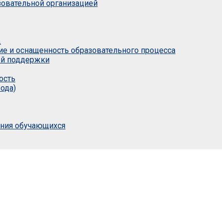
азовательной организацией
.
ие и оснащенность образовательного процесса
ой поддержки
ость
ода)
ания обучающихся