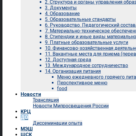
2. Структура и органы управления обр
3. Документы
4. Образование
5. Образовательные стандарты
6. Руководство. Педагогический состав
7. Материально-техническое обеспечен
8. Стипендии и иные виды материальн
9. Платные образовательные услуги
10. Финансово-хозяйственная деятельн
11. Вакантные места для приема (перев
12. Доступная среда
13. Международное сотрудничество
14. Организация питания
Меню ежедневного горячего пит
Перспективное меню
food
Новости
Трансляция
Новости Мипросвещения России
КРЦ
ДО
Диссеминации опыта
МЭШ
ШСК