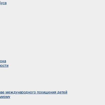
буса
тока
ности
учае международного похищения детей
емизму