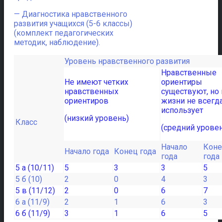
— Диагностика нравственного
развития учащихся (5-6 классы)
(комплект педагогических
методик, наблюдение).
Уровень нравственного развития
Нравственные
Не имеют четких
ориентиры
нравственных
существуют, но 
ориентиров
жизни не всегд
использует
(низкий уровень)
Класс
(средний урове
Начало
Кон
Начало года
Конец года
года
года
5 а (10/11)
5
3
3
5
5 б (10)
2
0
4
3
5 в (11/12)
2
0
6
7
6 а (11/9)
2
1
6
3
6 б (11/9)
3
1
6
5