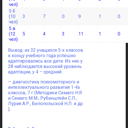
чел)
5 б
(10
3
7
0
9
1
0
чел)
5 в
(12
5
4
3
11
1
0
чел)
Вывод: из 32 учащихся 5-х классов
к концу учебного года успешно
адаптировались все дети. Из них у
28 наблюдается высокий уровень
адаптации, у 4 – средний.
— диагностика психомоторного и
интеллектуального развития 1-4х
классов, 7 г (Методики Семаго Н.Я
и Семаго М.М., Рубинштейн С.Л.,
Лурия А.Р., Белопольской Н.Л. и др
);