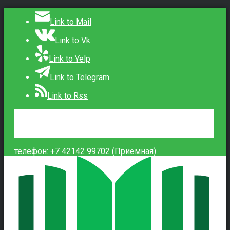
Link to Mail
Link to Vk
Link to Yelp
Link to Telegram
Link to Rss
Сведения об образовательной организации
Контакты
Вход
телефон: +7 42142 99702 (Приемная)