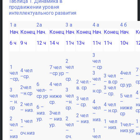
Таблица 1. Динамика в
продвижении уровня
интеллектуального развития
1 а
2а
3 а
4 а
4 б
Нач.
Конец
Нач.
Конец
Нач.
Конец
Нач.
Конец
Нач.
К
6 ч
9 ч
12 ч
14 ч
11ч
13ч
11ч
11ч
10ч
1
3
2
чел
1
чел
– ср
7 чел
7
4 чел
чел
–
3
4чел
–ср.ур
3 чел
–
–ср.
–ср,
ср.
чел
–
2 чел.-
– в.ср
с
6
4 чел
–
ср.ур.
2чел
в. ср
3 чел
3
3
чел-
–
н.ср.
4
–н.ср
– ср.
чел
чел
5 чел
ср.ур
ниже
3 чел
–
– н.
–н.
4
–
ср.
2 чел
– ср.
4 чел
н
6 –
ср
ср.
чел
ниже
– низ.
– н.ср.
ср
низ.
3чел
–
ср
2 чел
2
2
ур.
– низ.
низ.
1 чел
– низ.
1 чел
1
чел
чел
1чел–
ур.
–
– низ.
–
–
–
1
низ.ур
оч.низ
ни
низ
оч.
чел