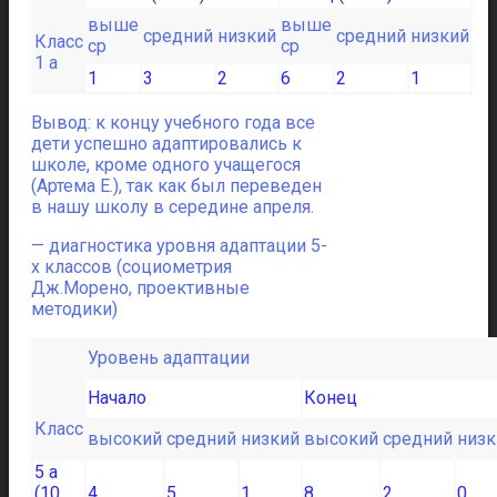
выше
выше
средний
низкий
средний
низкий
Класс
ср
ср
1 а
1
3
2
6
2
1
Вывод: к концу учебного года все
дети успешно адаптировались к
школе, кроме одного учащегося
(Артема Е.), так как был переведен
в нашу школу в середине апреля.
— диагностика уровня адаптации 5-
х классов (социометрия
Дж.Морено, проективные
методики)
Уровень адаптации
Начало
Конец
Класс
высокий
средний
низкий
высокий
средний
низк
5 а
(10
4
5
1
8
2
0