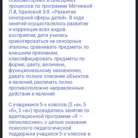
психомоторных и сенсорных
процессов по программе Метиевой
Л.А, Удаловой Э.Я. «Развитие
сенсорной сферы детей». В ходе
занятий осуществлялось развитие
и коррекция всех видов
восприятия; дети учились
ориентироваться на сенсорные
эталоны, сравнивать предметы по
внешним признакам;
классифицировать предметы по
форме, цвету, величине,
функциональному назначению,
давать полное описание объектов
и явлений, различать полно
противоположно направленные
действия и явления.
С учащимися 5-х классов (5 «а», 5
«б», 5 «в») проводились занятия по
адаптационной программе «Я —
пятиклассник», с целью оказания
психолого-педагогической
поддержки учащихся 5-х классов в