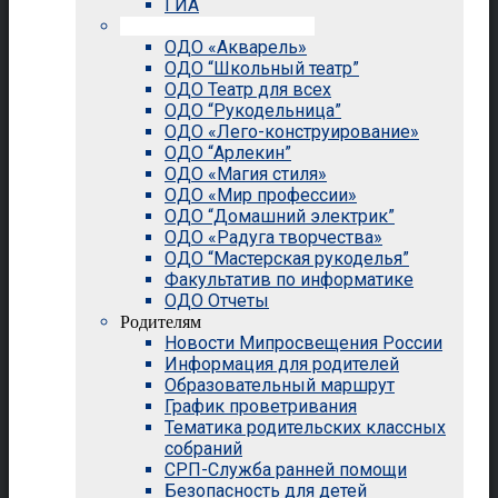
ГИА
Внеурочная деятельность
ОДО «Акварель»
ОДО “Школьный театр”
ОДО Театр для всех
ОДО “Рукодельница”
ОДО «Лего-конструирование»
ОДО “Арлекин”
ОДО «Магия стиля»
ОДО «Мир профессии»
ОДО “Домашний электрик”
ОДО «Радуга творчества»
ОДО “Мастерская рукоделья”
Факультатив по информатике
ОДО Отчеты
Родителям
Новости Мипросвещения России
Информация для родителей
Образовательный маршрут
График проветривания
Тематика родительских классных
собраний
СРП-Служба ранней помощи
Безопасность для детей