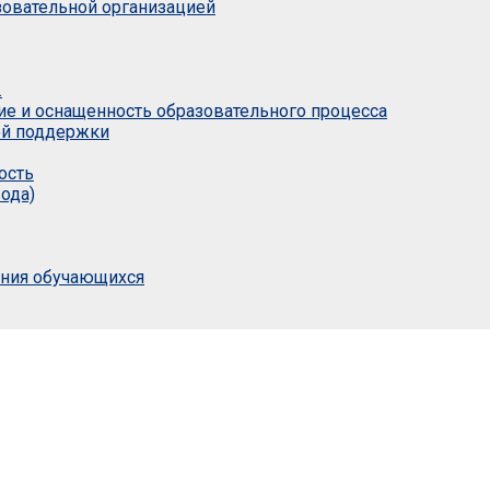
азовательной организацией
.
ие и оснащенность образовательного процесса
ой поддержки
ость
ода)
ания обучающихся