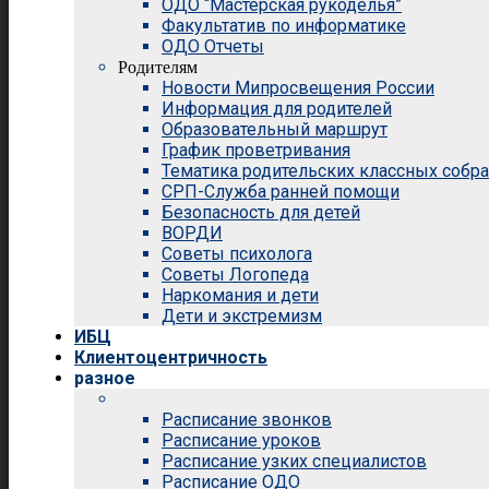
ОДО “Мастерская рукоделья”
Факультатив по информатике
ОДО Отчеты
Родителям
Новости Мипросвещения России
Информация для родителей
Образовательный маршрут
График проветривания
Тематика родительских классных собр
СРП-Служба ранней помощи
Безопасность для детей
ВОРДИ
Советы психолога
Советы Логопеда
Наркомания и дети
Дети и экстремизм
ИБЦ
Клиентоцентричность
разное
Расписание звонков
Расписание уроков
Расписание узких специалистов
Расписание ОДО