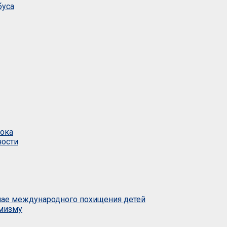
буса
тока
ности
учае международного похищения детей
емизму