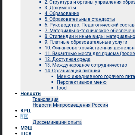
2. Структура и органы управления обр
3. Документы
4. Образование
5. Образовательные стандарты
6. Руководство. Педагогический состав
7. Материально-техническое обеспечен
8. Стипендии и иные виды материальн
9. Платные образовательные услуги
10. Финансово-хозяйственная деятельн
11. Вакантные места для приема (перев
12. Доступная среда
13. Международное сотрудничество
14. Организация питания
Меню ежедневного горячего пит
Перспективное меню
food
Новости
Трансляция
Новости Мипросвещения России
КРЦ
ДО
Диссеминации опыта
МЭШ
ШСК