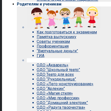
Родителям и ученикам
Как подготовиться к экзаменам
Памятка выпускнику
Советы ученикам
Профориентация
“Виртуальные деньги”
ГИА
Внеурочная деятельность
ОДО «Акварель»
ОДО “Школьный театр”
ОДО Театр для всех
ОДО “Рукодельница”
ОДО «Лего-конструирование»
ОДО “Арлекин”
ОДО «Магия стиля»
ОДО «Мир профессии»
ОДО “Домашний электрик”
ОДО «Радуга творчества»