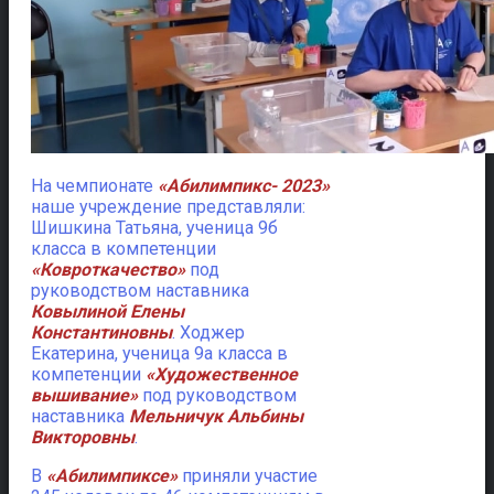
На чемпионате
«Абилимпикс- 2023»
наше учреждение представляли:
Шишкина Татьяна, ученица 9б
класса в компетенции
«Ковроткачество»
под
руководством наставника
Ковылиной Елены
Константиновны
. Ходжер
Екатерина, ученица 9а класса в
компетенции
«Художественное
вышивание»
под руководством
наставника
Мельничук Альбины
Викторовны
.
В
«Абилимпиксе»
приняли участие