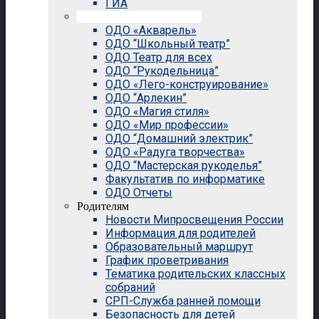
ГИА
Внеурочная деятельность
ОДО «Акварель»
ОДО “Школьный театр”
ОДО Театр для всех
ОДО “Рукодельница”
ОДО «Лего-конструирование»
ОДО “Арлекин”
ОДО «Магия стиля»
ОДО «Мир профессии»
ОДО “Домашний электрик”
ОДО «Радуга творчества»
ОДО “Мастерская рукоделья”
Факультатив по информатике
ОДО Отчеты
Родителям
Новости Мипросвещения России
Информация для родителей
Образовательный маршрут
График проветривания
Тематика родительских классных
собраний
СРП-Служба ранней помощи
Безопасность для детей