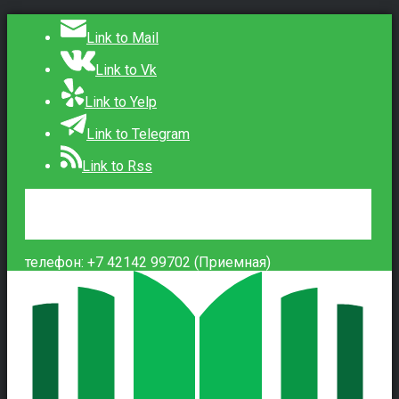
Link to Mail
Link to Vk
Link to Yelp
Link to Telegram
Link to Rss
Сведения об образовательной организации
Контакты
Вход
телефон: +7 42142 99702 (Приемная)