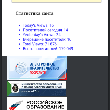
Статистика сайта
Today's Views:
16
Посетителей сегодня:
14
Yesterday's Views:
24
Вчерашние посетители:
16
Total Views:
71 876
Всего посетителей:
179 049