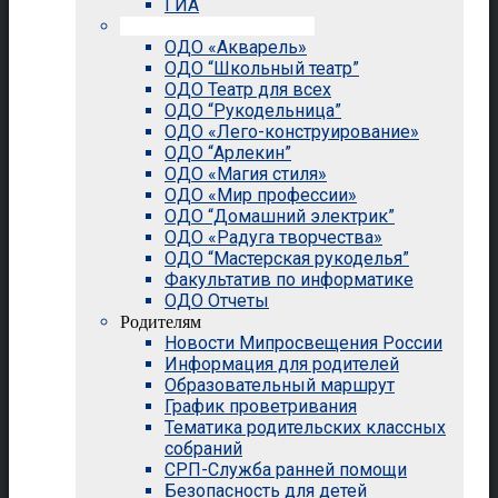
ГИА
Внеурочная деятельность
ОДО «Акварель»
ОДО “Школьный театр”
ОДО Театр для всех
ОДО “Рукодельница”
ОДО «Лего-конструирование»
ОДО “Арлекин”
ОДО «Магия стиля»
ОДО «Мир профессии»
ОДО “Домашний электрик”
ОДО «Радуга творчества»
ОДО “Мастерская рукоделья”
Факультатив по информатике
ОДО Отчеты
Родителям
Новости Мипросвещения России
Информация для родителей
Образовательный маршрут
График проветривания
Тематика родительских классных
собраний
СРП-Служба ранней помощи
Безопасность для детей