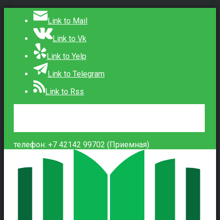
Link to Mail
Link to Vk
Link to Yelp
Link to Telegram
Link to Rss
Сведения об образовательной организации
Контакты
Вход
телефон: +7 42142 99702 (Приемная)