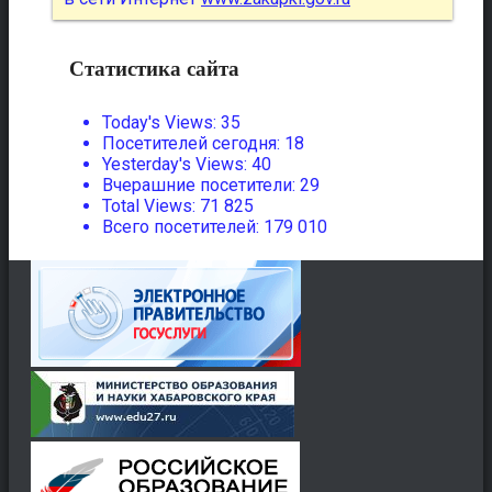
Статистика сайта
Today's Views:
35
Посетителей сегодня:
18
Yesterday's Views:
40
Вчерашние посетители:
29
Total Views:
71 825
Всего посетителей:
179 010