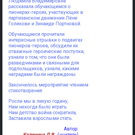
Людмила Владимировна
рассказала обучающимся о
пионерах-героях, участвующих в
партизанском движении Лёне
Голикове и Зинаиде Портновой.
Обучающиеся прочитали
интересные отрывки о подвигах
пионеров-героев, обсудили их
отважные героические поступки,
узнали о том, что они были
разведчиками и связными для
подпольщиков, узнали, какими
наградами были награждены.
Закончилось мероприятие чтением
стихотворения:
Росли мы в лихую годину,
Нам некогда было играть.
Нам детство война сократила,
Заставила взрослыми стать.
Автор:
Калинина Л.В.
, (
учитель
)