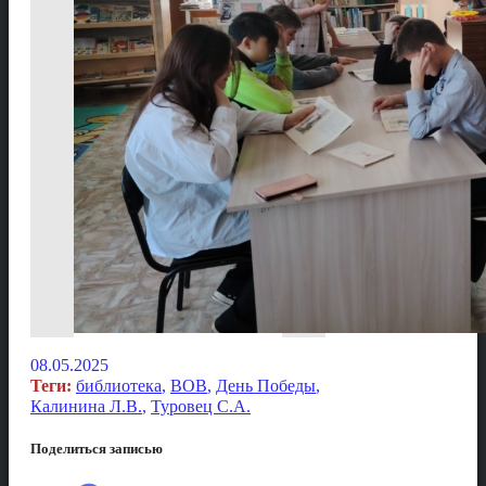
08.05.2025
Теги:
библиотека
,
ВОВ
,
День Победы
,
Калинина Л.В.
,
Туровец С.А.
Поделиться записью