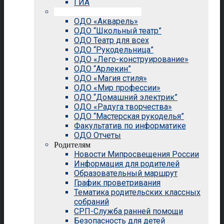
ГИА
Внеурочная деятельность
ОДО «Акварель»
ОДО “Школьный театр”
ОДО Театр для всех
ОДО “Рукодельница”
ОДО «Лего-конструирование»
ОДО “Арлекин”
ОДО «Магия стиля»
ОДО «Мир профессии»
ОДО “Домашний электрик”
ОДО «Радуга творчества»
ОДО “Мастерская рукоделья”
Факультатив по информатике
ОДО Отчеты
Родителям
Новости Мипросвещения России
Информация для родителей
Образовательный маршрут
График проветривания
Тематика родительских классных
собраний
СРП-Служба ранней помощи
Безопасность для детей