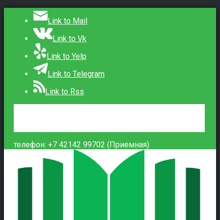
Link to Mail
Link to Vk
Link to Yelp
Link to Telegram
Link to Rss
Сведения об образовательной организации
Контакты
Вход
телефон: +7 42142 99702 (Приемная)