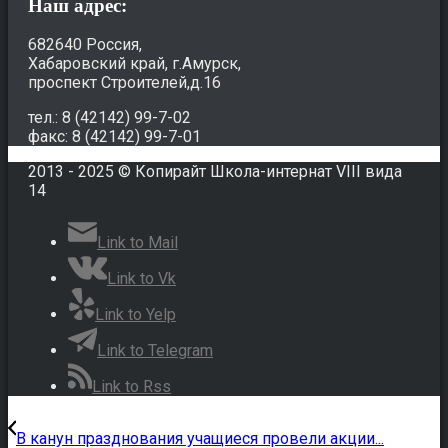
Наш адрес:
682640 Россия,
Хабаровский край, г.Амурск,
проспект Строителей,д.16
тел.: 8 (42142) 99-7-02
факс: 8 (42142) 99-7-01
2013 - 2025 © Копирайт Школа-интернат VIII вида
14
Link to Mail
Link to Vk
Link to Yelp
Link to Telegram
Link to Rss
В канун празднования учащиеся провели акции...