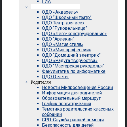
ГИА
Внеурочная деятельность
ОДО «Акварель»
ОДО “Школьный театр”
ОДО Театр для всех
ОДО “Рукодельница”
ОДО «Лего-конструирование»
ОДО “Арлекин”
ОДО «Магия стиля»
ОДО «Мир профессии»
ОДО “Домашний электрик”
ОДО «Радуга творчества»
ОДО “Мастерская рукоделья”
Факультатив по информатике
ОДО Отчеты
Родителям
Новости Мипросвещения России
Информация для родителей
Образовательный маршрут
График проветривания
Тематика родительских классных
собраний
СРП-Служба ранней помощи
Безопасность для детей