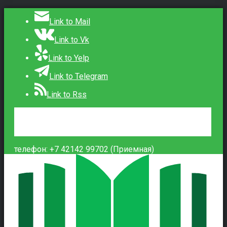
Link to Mail
Link to Vk
Link to Yelp
Link to Telegram
Link to Rss
Сведения об образовательной организации
Контакты
Вход
телефон: +7 42142 99702 (Приемная)