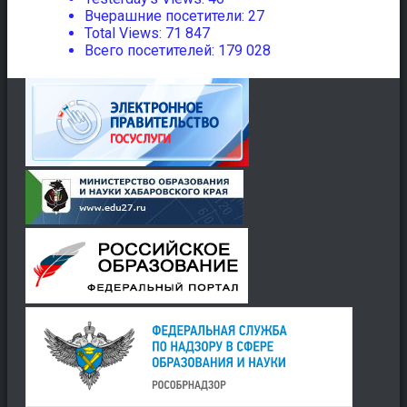
Вчерашние посетители:
27
Total Views:
71 847
Всего посетителей:
179 028