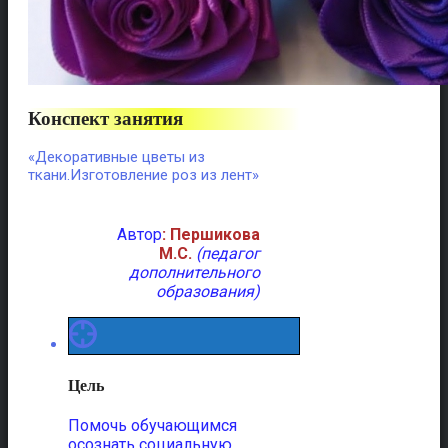
Конспект занятия
«Декоративные цветы из
ткани.Изготовление роз из лент»
Автор
: Першикова
М.С.
(педагог
дополнительного
образования)
Цель
Помочь обучающимся
осознать социальную,