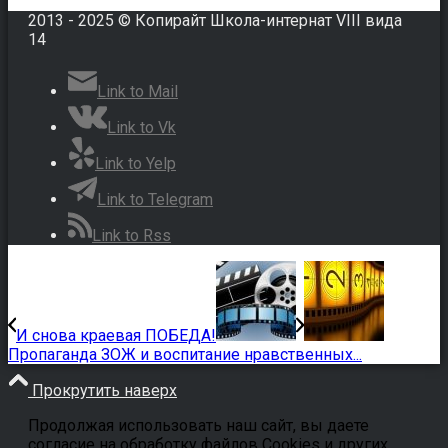
2013 - 2025 © Копирайт Школа-интернат VIII вида
14
Link to Mail
Link to Vk
Link to Yelp
Link to Telegram
Link to Rss
И снова краевая ПОБЕДА!
Пропаганда ЗОЖ и воспитание нравственных...
Прокрутить наверх
Продолжая использовать наш сайт, вы даете
согласие на обработку файлов Cookies и других