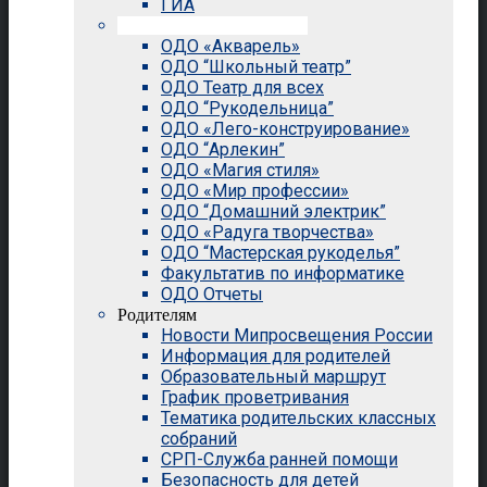
ГИА
Внеурочная деятельность
ОДО «Акварель»
ОДО “Школьный театр”
ОДО Театр для всех
ОДО “Рукодельница”
ОДО «Лего-конструирование»
ОДО “Арлекин”
ОДО «Магия стиля»
ОДО «Мир профессии»
ОДО “Домашний электрик”
ОДО «Радуга творчества»
ОДО “Мастерская рукоделья”
Факультатив по информатике
ОДО Отчеты
Родителям
Новости Мипросвещения России
Информация для родителей
Образовательный маршрут
График проветривания
Тематика родительских классных
собраний
СРП-Служба ранней помощи
Безопасность для детей