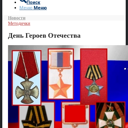
Поиск
Меню
Меню
Новости
Методички
День Героев Отечества