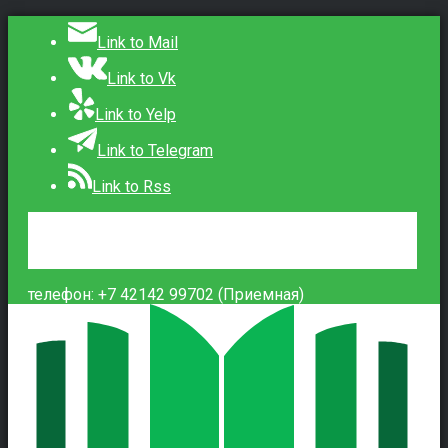
Link to Mail
Link to Vk
Link to Yelp
Link to Telegram
Link to Rss
Сведения об образовательной организации
Контакты
Вход
телефон: +7 42142 99702 (Приемная)