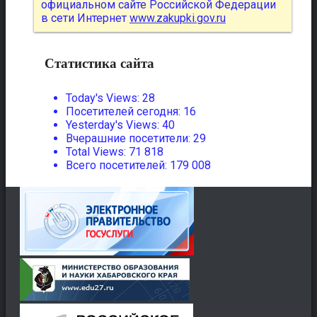
официальном сайте Российской Федерации
в сети Интернет
www.zakupki.gov.ru
Статистика сайта
Today's Views:
28
Посетителей сегодня:
16
Yesterday's Views:
40
Вчерашние посетители:
29
Total Views:
71 818
Всего посетителей:
179 008