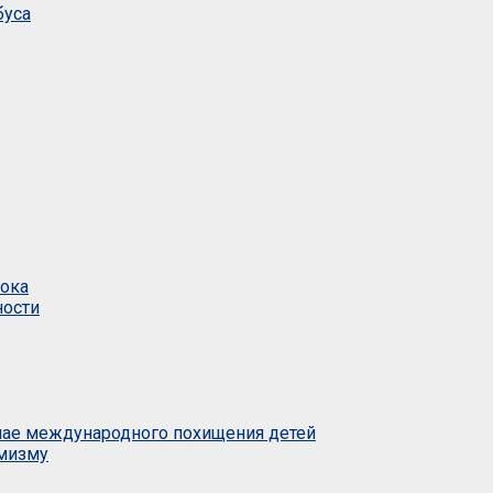
буса
тока
ности
учае международного похищения детей
емизму