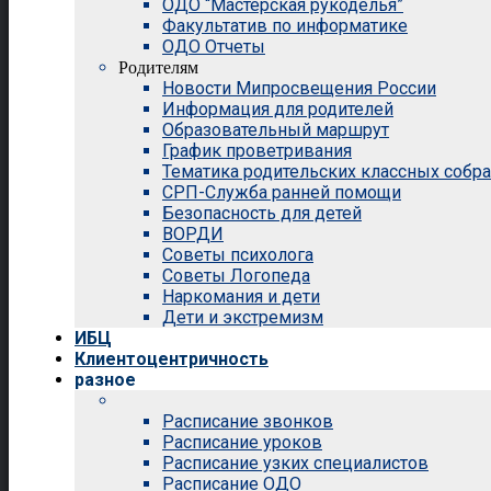
ОДО “Мастерская рукоделья”
Факультатив по информатике
ОДО Отчеты
Родителям
Новости Мипросвещения России
Информация для родителей
Образовательный маршрут
График проветривания
Тематика родительских классных собр
СРП-Служба ранней помощи
Безопасность для детей
ВОРДИ
Советы психолога
Советы Логопеда
Наркомания и дети
Дети и экстремизм
ИБЦ
Клиентоцентричность
разное
Расписание звонков
Расписание уроков
Расписание узких специалистов
Расписание ОДО