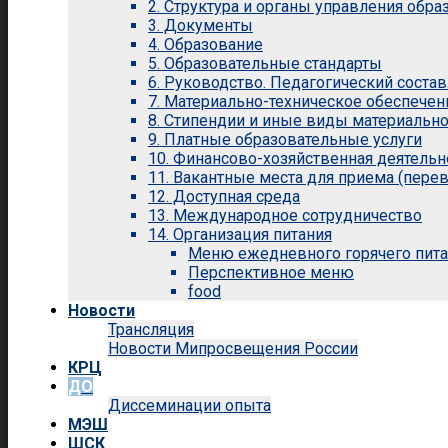
2. Структура и органы управления обр
3. Документы
4. Образование
5. Образовательные стандарты
6. Руководство. Педагогический состав
7. Материально-техническое обеспечен
8. Стипендии и иные виды материальн
9. Платные образовательные услуги
10. Финансово-хозяйственная деятельн
11. Вакантные места для приема (перев
12. Доступная среда
13. Международное сотрудничество
14. Организация питания
Меню ежедневного горячего пит
Перспективное меню
food
Новости
Трансляция
Новости Мипросвещения России
КРЦ
ДО
Диссеминации опыта
МЭШ
ШСК