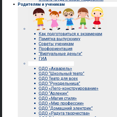
Родителям и ученикам
Как подготовиться к экзаменам
Памятка выпускнику
Советы ученикам
Профориентация
“Виртуальные деньги”
ГИА
Внеурочная деятельность
ОДО «Акварель»
ОДО “Школьный театр”
ОДО Театр для всех
ОДО “Рукодельница”
ОДО «Лего-конструирование»
ОДО “Арлекин”
ОДО «Магия стиля»
ОДО «Мир профессии»
ОДО “Домашний электрик”
ОДО «Радуга творчества»