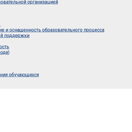
азовательной организацией
.
ие и оснащенность образовательного процесса
ой поддержки
ость
ода)
ания обучающихся