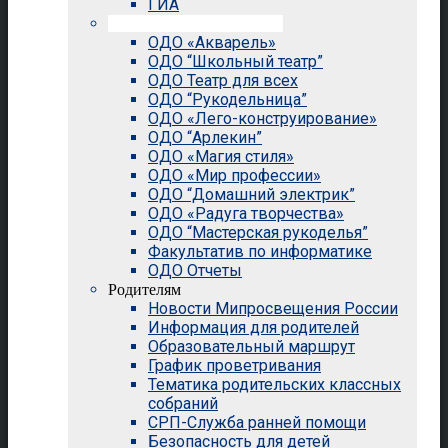
ГИА
Внеурочная деятельность
ОДО «Акварель»
ОДО “Школьный театр”
ОДО Театр для всех
ОДО “Рукодельница”
ОДО «Лего-конструирование»
ОДО “Арлекин”
ОДО «Магия стиля»
ОДО «Мир профессии»
ОДО “Домашний электрик”
ОДО «Радуга творчества»
ОДО “Мастерская рукоделья”
Факультатив по информатике
ОДО Отчеты
Родителям
Новости Мипросвещения России
Информация для родителей
Образовательный маршрут
График проветривания
Тематика родительских классных
собраний
СРП-Служба ранней помощи
Безопасность для детей