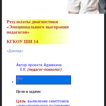
Результаты диагностики
«Эмоционального выгорания
педагогов»
КГКОУ ШИ 14
«Доклад».
Автор проекта: Адмакина
Е.К..
(педагог-психолог)
Цели и задачи:
Цель
: выявление симптомов
«эмоционального выгорания»