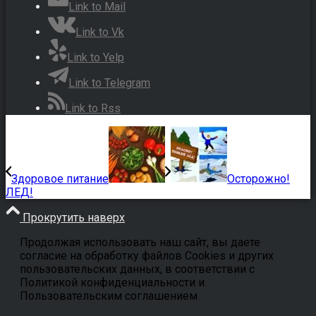
Link to Mail
Link to Vk
Link to Yelp
Link to Telegram
Link to Rss
Здоровое питание
Осторожно!
ЛЕД!
Прокрутить наверх
Продолжая использовать наш сайт, вы даете
согласие на обработку файлов Cookies и других
пользовательских данных, в соответствии с
Политикой конфиденциальности и
Пользовательским соглашением