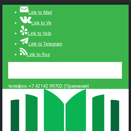
Link to Mail
Link to Vk
Link to Yelp
Link to Telegram
Link to Rss
Сведения об образовательной организации
Контакты
Вход
телефон: +7 42142 99702 (Приемная)