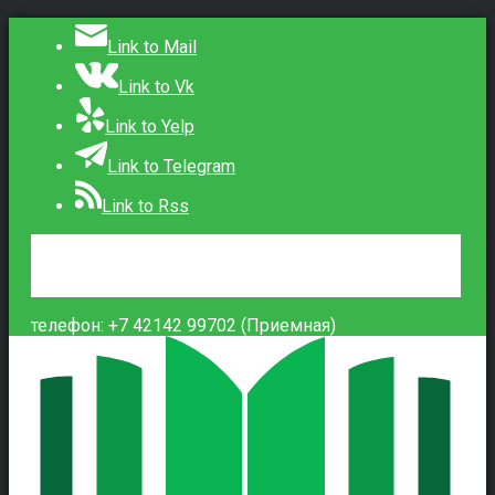
Link to Mail
Link to Vk
Link to Yelp
Link to Telegram
Link to Rss
Сведения об образовательной организации
Контакты
Вход
телефон: +7 42142 99702 (Приемная)