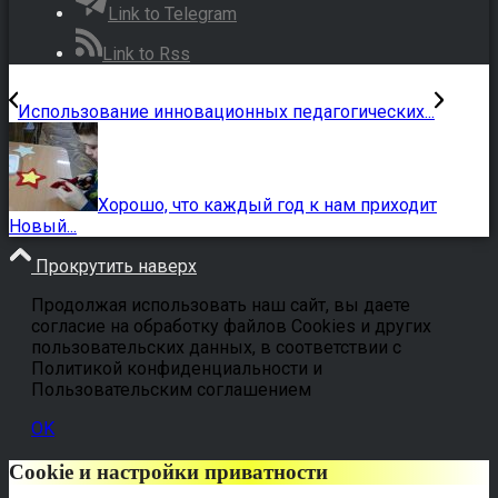
Link to Telegram
Link to Rss
Использование инновационных педагогических...
Хорошо, что каждый год к нам приходит
Новый...
Прокрутить наверх
Продолжая использовать наш сайт, вы даете
согласие на обработку файлов Cookies и других
пользовательских данных, в соответствии с
Политикой конфиденциальности и
Пользовательским соглашением
OK
Cookie и настройки приватности