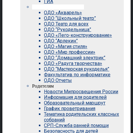
ГИА
Внеурочная деятельность
ОДО «Акварель»
ОДО “Школьный театр”
ОДО Театр для всех
ОДО “Рукодельница”
ОДО «Лего-конструирование»
ОДО “Арлекин”
ОДО «Магия стиля»
ОДО «Мир профессии»
ОДО “Домашний электрик”
ОДО «Радуга творчества»
ОДО “Мастерская рукоделья”
Факультатив по информатике
ОДО Отчеты
Родителям
Новости Мипросвещения России
Информация для родителей
Образовательный маршрут
График проветривания
Тематика родительских классных
собраний
СРП-Служба ранней помощи
Безопасность для детей