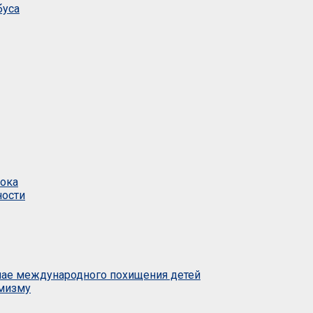
буса
тока
ности
учае международного похищения детей
емизму