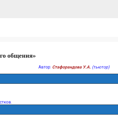
ого общения»
Автор:
Стафорандова У.А.
(тьютор)
стков.