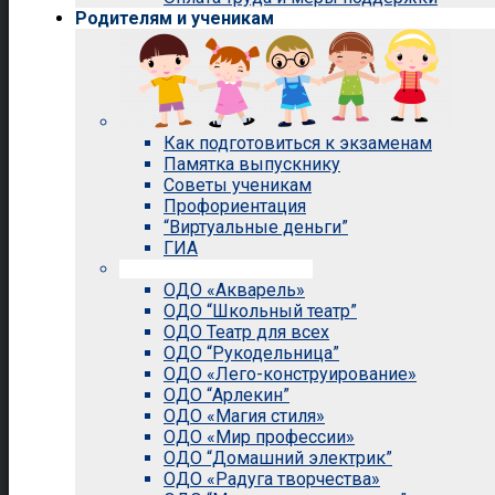
Родителям и ученикам
Как подготовиться к экзаменам
Памятка выпускнику
Советы ученикам
Профориентация
“Виртуальные деньги”
ГИА
Внеурочная деятельность
ОДО «Акварель»
ОДО “Школьный театр”
ОДО Театр для всех
ОДО “Рукодельница”
ОДО «Лего-конструирование»
ОДО “Арлекин”
ОДО «Магия стиля»
ОДО «Мир профессии»
ОДО “Домашний электрик”
ОДО «Радуга творчества»