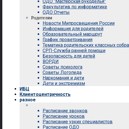
ОДО “Мастерская рукоделья”
Факультатив по информатике
ОДО Отчеты
Родителям
Новости Мипросвещения России
Информация для родителей
Образовательный маршрут
График проветривания
Тематика родительских классных собр
СРП-Служба ранней помощи
Безопасность для детей
ВОРДИ
Советы психолога
Советы Логопеда
Наркомания и дети
Дети и экстремизм
ИБЦ
Клиентоцентричность
разное
Расписание звонков
Расписание уроков
Расписание узких специалистов
Расписание ОДО