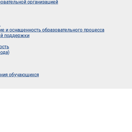
азовательной организацией
.
ие и оснащенность образовательного процесса
ой поддержки
ость
ода)
ания обучающихся