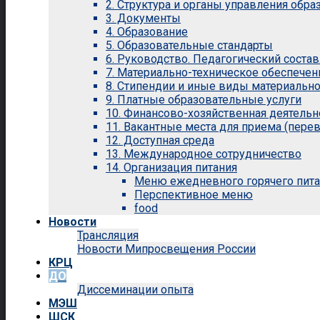
2. Структура и органы управления обр
3. Документы
4. Образование
5. Образовательные стандарты
6. Руководство. Педагогический состав
7. Материально-техническое обеспечен
8. Стипендии и иные виды материальн
9. Платные образовательные услуги
10. Финансово-хозяйственная деятельн
11. Вакантные места для приема (перев
12. Доступная среда
13. Международное сотрудничество
14. Организация питания
Меню ежедневного горячего пит
Перспективное меню
food
Новости
Трансляция
Новости Мипросвещения России
КРЦ
ДО
Диссеминации опыта
МЭШ
ШСК