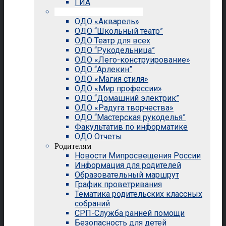
ГИА
Внеурочная деятельность
ОДО «Акварель»
ОДО “Школьный театр”
ОДО Театр для всех
ОДО “Рукодельница”
ОДО «Лего-конструирование»
ОДО “Арлекин”
ОДО «Магия стиля»
ОДО «Мир профессии»
ОДО “Домашний электрик”
ОДО «Радуга творчества»
ОДО “Мастерская рукоделья”
Факультатив по информатике
ОДО Отчеты
Родителям
Новости Мипросвещения России
Информация для родителей
Образовательный маршрут
График проветривания
Тематика родительских классных
собраний
СРП-Служба ранней помощи
Безопасность для детей