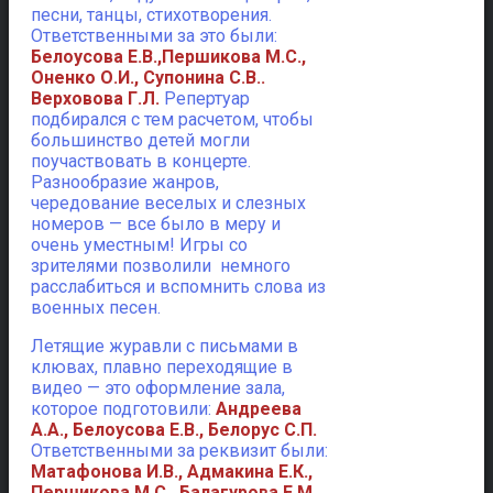
песни, танцы, стихотворения.
Ответственными за это были:
Белоусова Е.В.,Першикова М.С.,
Оненко О.И., Супонина С.В..
Верховова Г.Л.
Репертуар
подбирался с тем расчетом, чтобы
большинство детей могли
поучаствовать в концерте.
Разнообразие жанров,
чередование веселых и слезных
номеров — все было в меру и
очень уместным! Игры со
зрителями позволили немного
расслабиться и вспомнить слова из
военных песен.
Летящие журавли с письмами в
клювах, плавно переходящие в
видео — это оформление зала,
которое подготовили:
Андреева
А.А., Белоусова Е.В., Белорус С.П.
Ответственными за реквизит были:
Матафонова И.В., Адмакина Е.К.,
Першикова М.С., Балагурова Е.М.,