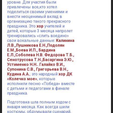
уровне. Для участия были
привлечены все,кто хотел
поделиться своими умениями и
внести неоценимый вклад в
организацию такого прекрасного
праздника. Это
хор
учителей и
детей, которые 3 месяца напролет
тренировались «слить воедино»
свои вокальные данные:
Калинина
Л.В.,Лушникова Е.Н.,Подолян
Е.М.,Боева И.П., Бардина
Е.Л.,Соболева Н.В. Федорова Т.Б.,
Сенотрусова Т.Н.,Басаргина Э.Ю.,
Устименко Н.Н.. Галайко В.И.,
Супонина С.В., Григорьева В.Н.,
Кудина А.А.
; это народный
хор ДК
«Колечко мое»
, которые
исполнили песню «Победа» вместе
с детьми и педагогами в финале
праздника.
Подготовка шла полным ходом с
января месяца. Как всегда шили
костюмы, обдумывали сценарий,