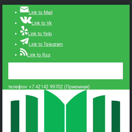
Link to Mail
Link to Vk
Link to Yelp
Link to Telegram
Link to Rss
Сведения об образовательной организации
Контакты
Вход
телефон: +7 42142 99702 (Приемная)