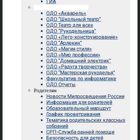
ГИА
Внеурочная деятельность
ОДО «Акварель»
ОДО “Школьный театр”
ОДО Театр для всех
ОДО “Рукодельница”
ОДО «Лего-конструирование»
ОДО “Арлекин”
ОДО «Магия стиля»
ОДО «Мир профессии»
ОДО “Домашний электрик”
ОДО «Радуга творчества»
ОДО “Мастерская рукоделья”
Факультатив по информатике
ОДО Отчеты
Родителям
Новости Мипросвещения России
Информация для родителей
Образовательный маршрут
График проветривания
Тематика родительских классных
собраний
СРП-Служба ранней помощи
Безопасность для детей