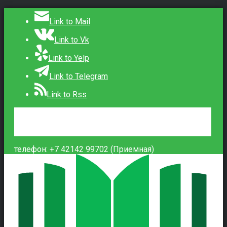
Link to Mail
Link to Vk
Link to Yelp
Link to Telegram
Link to Rss
Сведения об образовательной организации
Контакты
Вход
телефон: +7 42142 99702 (Приемная)