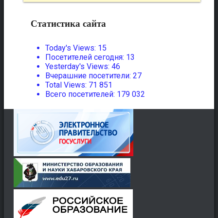
Статистика сайта
Today's Views:
15
Посетителей сегодня:
13
Yesterday's Views:
46
Вчерашние посетители:
27
Total Views:
71 851
Всего посетителей:
179 032