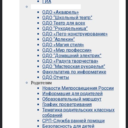
ГИА
Внеурочная деятельность
ОДО «Акварель»
ОДО “Школьный театр”
ОДО Театр для всех
ОДО “Рукодельница”
ОДО «Лего-конструирование»
ОДО “Арлекин”
ОДО «Магия стиля»
ОДО «Мир профессии»
ОДО “Домашний электрик”
ОДО «Радуга творчества»
ОДО “Мастерская рукоделья”
Факультатив по информатике
ОДО Отчеты
Родителям
Новости Мипросвещения России
Информация для родителей
Образовательный маршрут
График проветривания
Тематика родительских классных
собраний
СРП-Служба ранней помощи
Безопасность для детей