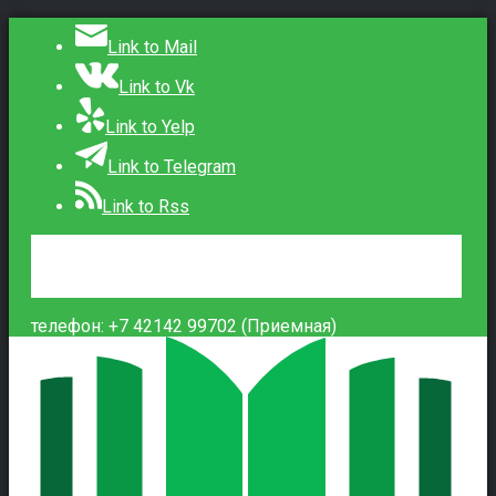
Link to Mail
Link to Vk
Link to Yelp
Link to Telegram
Link to Rss
Сведения об образовательной организации
Контакты
Вход
телефон: +7 42142 99702 (Приемная)