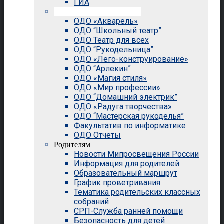
ГИА
Внеурочная деятельность
ОДО «Акварель»
ОДО “Школьный театр”
ОДО Театр для всех
ОДО “Рукодельница”
ОДО «Лего-конструирование»
ОДО “Арлекин”
ОДО «Магия стиля»
ОДО «Мир профессии»
ОДО “Домашний электрик”
ОДО «Радуга творчества»
ОДО “Мастерская рукоделья”
Факультатив по информатике
ОДО Отчеты
Родителям
Новости Мипросвещения России
Информация для родителей
Образовательный маршрут
График проветривания
Тематика родительских классных
собраний
СРП-Служба ранней помощи
Безопасность для детей