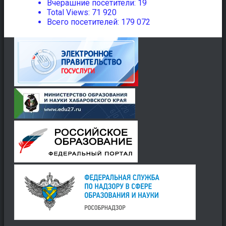
Вчерашние посетители:
19
Total Views:
71 920
Всего посетителей:
179 072