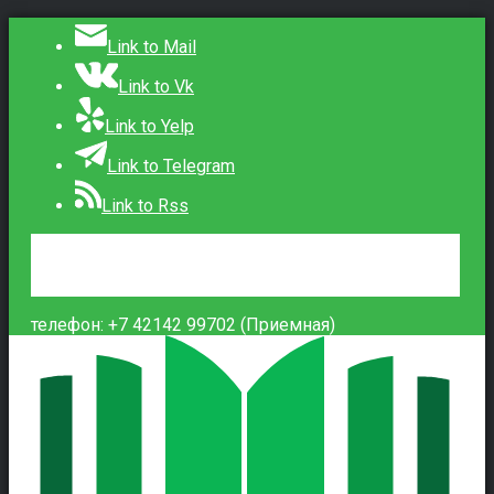
Link to Mail
Link to Vk
Link to Yelp
Link to Telegram
Link to Rss
Сведения об образовательной организации
Контакты
Вход
телефон: +7 42142 99702 (Приемная)