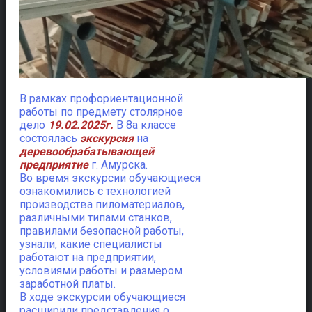
В рамках профориентационной
работы по предмету столярное
дело
19.02.2025г.
В 8а классе
состоялась
экскурсия
на
деревообрабатывающей
предприятие
г. Амурска.
Во время экскурсии обучающиеся
ознакомились с технологией
производства пиломатериалов,
различными типами станков,
правилами безопасной работы,
узнали, какие специалисты
работают на предприятии,
условиями работы и размером
заработной платы.
В ходе экскурсии обучающиеся
расширили представления о