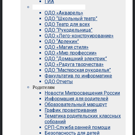
ГИА
Внеурочная деятельность
ОДО «Акварель»
ОДО “Школьный театр”
ОДО Театр для всех
ОДО “Рукодельница”
ОДО «Лего-конструирование»
ОДО “Арлекин”
ОДО «Магия стиля»
ОДО «Мир профессии»
ОДО “Домашний электрик”
ОДО «Радуга творчества»
ОДО “Мастерская рукоделья”
Факультатив по информатике
ОДО Отчеты
Родителям
Новости Мипросвещения России
Информация для родителей
Образовательный маршрут
График проветривания
Тематика родительских классных
собраний
СРП-Служба ранней помощи
Безопасность для детей