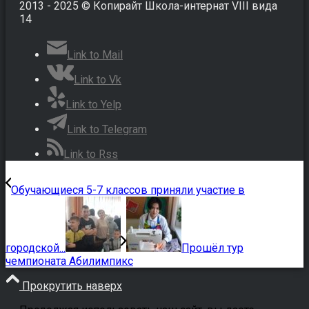
2013 - 2025 © Копирайт Школа-интернат VIII вида
14
Link to Mail
Link to Vk
Link to Yelp
Link to Telegram
Link to Rss
Обучающиеся 5-7 классов приняли участие в
городской...
Прошёл тур
чемпионата Абилимпикс
Прокрутить наверх